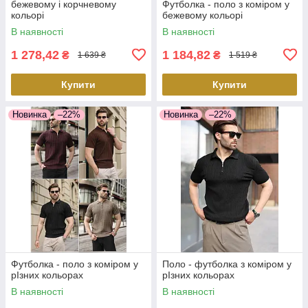
бежевому і корчневому
Футболка - поло з коміром у
кольорі
бежевому кольорі
В наявності
В наявності
1 278,42
1 184,82
₴
₴
1 639 ₴
1 519 ₴
Купити
Купити
Новинка
–22%
Новинка
–22%
Футболка - поло з коміром у
Поло - футболка з коміром у
рІзних кольорах
рІзних кольорах
В наявності
В наявності