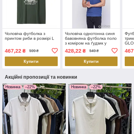
Чоловіча футболка з
Чоловіча однотонна синя
Футб
принтом риби в розмірі L
бавовняна футболка поло
трик
з коміром на ґудзик у
GLO
розмірі L
467,22
428,22
467
₴
₴
599 ₴
549 ₴
Купити
Купити
Акційні пропозиції та новинки
Новинка
–22%
Новинка
–22%