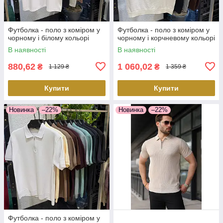
Футболка - поло з коміром у
Футболка - поло з коміром у
чорному і білому кольорі
чорному і корчневому кольорі
В наявності
В наявності
880,62
1 060,02
₴
₴
1 129 ₴
1 359 ₴
Купити
Купити
Новинка
–22%
Новинка
–22%
Футболка - поло з коміром у