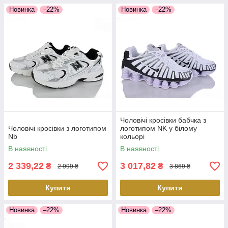
Новинка
–22%
Новинка
–22%
Чоловічі кросівки бабчка з
Чоловічі кросівки з логотипом
логотипом NK у білому
Nb
кольорі
В наявності
В наявності
2 339,22
3 017,82
₴
₴
2 999 ₴
3 869 ₴
Купити
Купити
Новинка
–22%
Новинка
–22%