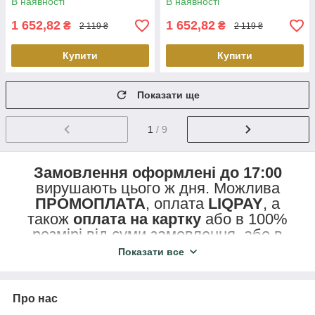
В наявності
В наявності
1 652,82
1 652,82
₴
₴
2 119 ₴
2 119 ₴
Купити
Купити
Показати ще
1
/ 9
Замовлення оформлені до 17:00
вирушають цього ж дня. Можлива
ПРОМОПЛАТА
, оплата
LIQPAY
, а
також
оплата на картку
або в 100%
розмірі від суми замовлення, або в
розмірі 200 грн передоплати з
Показати все
подальшою оплатою при отриманні.
Доставка
транспортними компаніями
1-3 дні, доставку оплачує одержувач
Про нас
(крім виділених позицій із