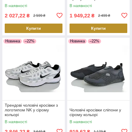
В наявності
В наявності
2 027,22
1 949,22
₴
₴
2 599 ₴
2 499 ₴
Купити
Купити
Новинка
–22%
Новинка
–22%
Трендові чоловічі кросівки з
логотипом NK у сірому
Чоловічі кросівки сліпони у
кольорі
сірому кольорі
В наявності
В наявності
2 846,22
919,62
₴
₴
3 649 ₴
1 179 ₴