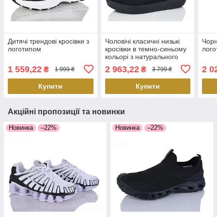
Дитячі трендові кросівки з
Чоловічі класичні низькі
Чорн
логотипом
кросівки в темно-синьому
лого
кольорі з натурального
нубуку
1 559,22
2 963,22
2 0
₴
₴
1 999 ₴
3 799 ₴
Купити
Купити
Акційні пропозиції та новинки
Новинка
–22%
Новинка
–22%