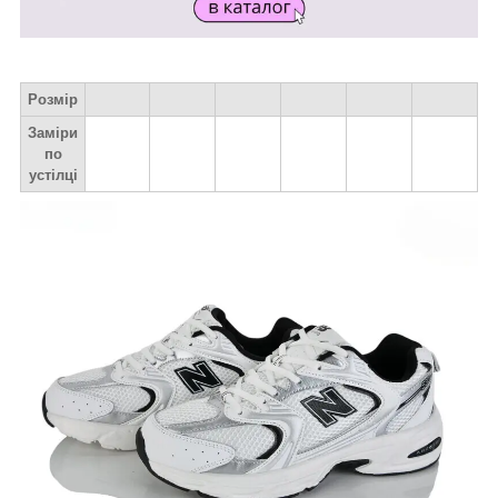
Розмір
Заміри
по
устілці