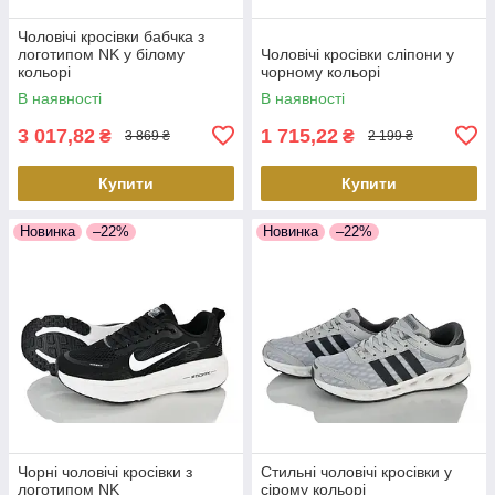
Чоловічі кросівки бабчка з
логотипом NK у білому
Чоловічі кросівки сліпони у
кольорі
чорному кольорі
В наявності
В наявності
3 017,82
1 715,22
₴
₴
3 869 ₴
2 199 ₴
Купити
Купити
Новинка
–22%
Новинка
–22%
Чорні чоловічі кросівки з
Стильні чоловічі кросівки у
логотипом NK
сірому кольорі