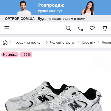
OPTFOR.COM.UA - Будь першим разом з нами!
Товари та послуги
Чоловіче взуття
Кросівки
Чолов
Новинка
–22%