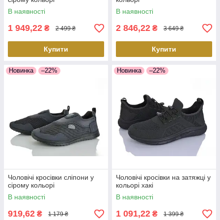
В наявності
В наявності
1 949,22
2 846,22
₴
₴
2 499 ₴
3 649 ₴
Купити
Купити
Новинка
–22%
Новинка
–22%
Чоловічі кросівки сліпони у
Чоловічі кросівки на затяжці у
сірому кольорі
кольорі хакі
В наявності
В наявності
919,62
1 091,22
₴
₴
1 179 ₴
1 399 ₴