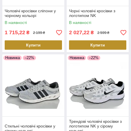
Чоловічі кросівки сліпони у
Чорні чоловічі кросівки з
чорному кольорі
логотипом NK
В наявності
В наявності
1 715,22
2 027,22
₴
₴
2 199 ₴
2 599 ₴
Купити
Купити
Новинка
–22%
Новинка
–22%
Трендові чоловічі кросівки з
Стильні чоловічі кросівки у
логотипом NK у сірому
сірому кольорі
кольорі