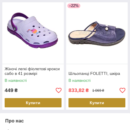
–22%
Жіночі легкі фіолетові крокси
сабо в 41 розмірі
Шльопанці FOLETTI, шкіра
В наявності
В наявності
449
833,82
₴
₴
1 069 ₴
Купити
Купити
Про нас