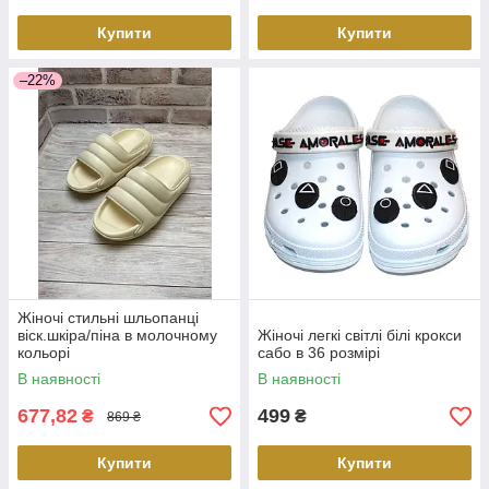
Купити
Купити
–22%
Жіночі стильні шльопанці
віск.шкіра/піна в молочному
Жіночі легкі світлі білі крокси
кольорі
сабо в 36 розмірі
В наявності
В наявності
677,82
499
₴
₴
869 ₴
Купити
Купити