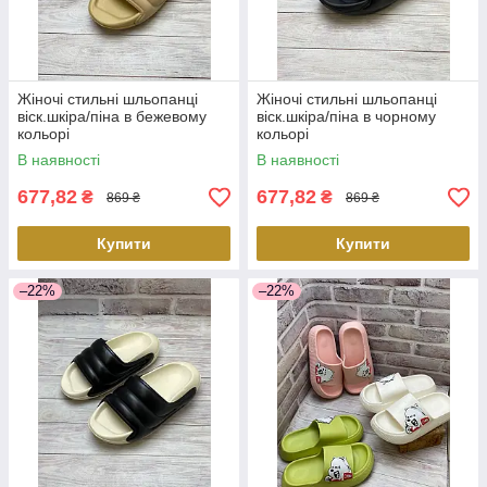
Жіночі стильні шльопанці
Жіночі стильні шльопанці
віск.шкіра/піна в бежевому
віск.шкіра/піна в чорному
кольорі
кольорі
В наявності
В наявності
677,82
677,82
₴
₴
869 ₴
869 ₴
Купити
Купити
–22%
–22%