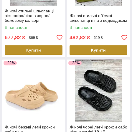
Жіночі стильні шльопанці
віск.шкіра/піна в чорно/
Жіночі стильні об'ємні
бежевому кольорі
шльопанці піна з ведмедиком
В наявності
В наявності
677,82
482,82
₴
₴
869 ₴
619 ₴
Купити
Купити
–22%
–22%
Жіночі бежеві легкі крокси
Жіночі чорні легкі крокси сабо
сабо піна
піна в замірі 39-40