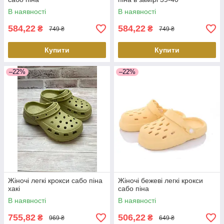
В наявності
В наявності
584,22
584,22
₴
₴
749 ₴
749 ₴
Купити
Купити
–22%
–22%
Жіночі легкі крокси сабо піна
Жіночі бежеві легкі крокси
хакі
сабо піна
В наявності
В наявності
755,82
506,22
₴
₴
969 ₴
649 ₴