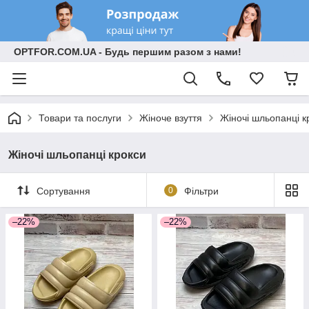
OPTFOR.COM.UA - Будь першим разом з нами!
Товари та послуги
Жіноче взуття
Жіночі шльопанці к
Жіночі шльопанці крокси
Сортування
0
Фільтри
–22%
–22%