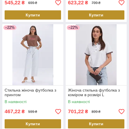
545,22
623,22
₴
₴
699 ₴
799 ₴
Купити
Купити
–22%
–22%
Стильна жіноча футболка з
Жіноча стильна футболка з
принтом
коміром в розмірі L
В наявності
В наявності
467,22
701,22
₴
₴
599 ₴
899 ₴
Купити
Купити