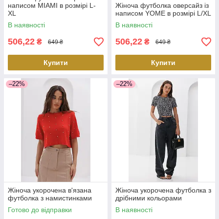
написом MIAMI в розмірі L-
Жіноча футболка оверсайз із
XL
написом YOME в розмірі L/XL
В наявності
В наявності
506,22
506,22
₴
₴
649 ₴
649 ₴
Купити
Купити
–22%
–22%
Жіноча укорочена в'язана
Жіноча укорочена футболка з
футболка з намистинками
дрібними кольорами
Готово до відправки
В наявності