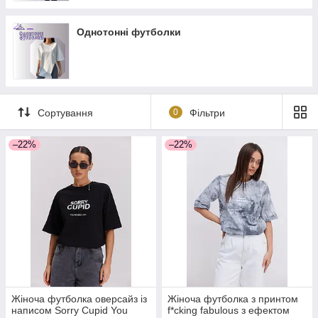
Однотонні футболки
Сортування
0
Фільтри
–22%
–22%
Жіноча футболка оверсайз із
Жіноча футболка з принтом
написом Sorry Cupid You
f*cking fabulous з ефектом