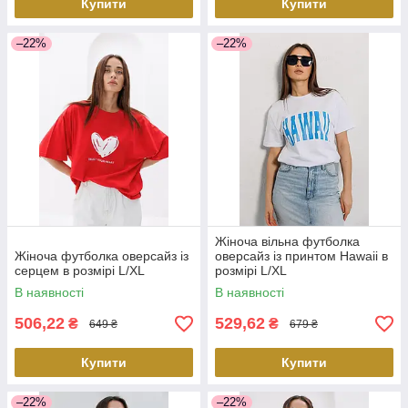
Купити
Купити
–22%
–22%
Жіноча вільна футболка
Жіноча футболка оверсайз із
оверсайз із принтом Hawaii в
серцем в розмірі L/XL
розмірі L/XL
В наявності
В наявності
506,22
529,62
₴
₴
649 ₴
679 ₴
Купити
Купити
–22%
–22%