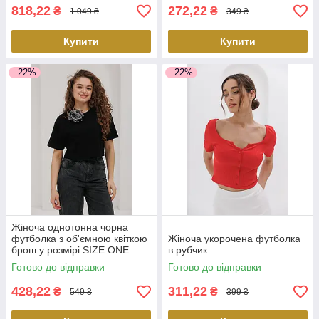
818,22
272,22
₴
₴
1 049 ₴
349 ₴
Купити
Купити
–22%
–22%
Жіноча однотонна чорна
футболка з об'ємною квіткою
Жіноча укорочена футболка
брош у розмірі SIZE ONE
в рубчик
Готово до відправки
Готово до відправки
428,22
311,22
₴
₴
549 ₴
399 ₴