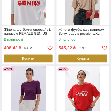
Жіноча футболка оверсайз із
Жіноча футболка з написом
написом FEMALE GENIUS
Sorry, baby в розмірі L/XL
В наявності
В наявності
498,42
545,22
₴
₴
639 ₴
699 ₴
Купити
Купити
–22%
–22%