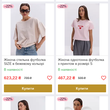
–22%
–22%
Жіноча стильна футболка
Жіноча однотонна футболка
SIZE в бежевому кольорі
з принтом в розмірі S
В наявності
В наявності
623,22
467,22
₴
₴
799 ₴
599 ₴
Купити
Купити
–22%
–22%