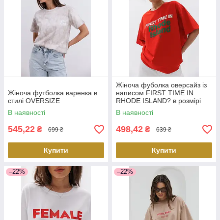
Жіноча фуболка оверсайз із
Жіноча футболка варенка в
написом FIRST TIME IN
стилі OVERSIZE
RHODE ISLAND? в розмірі
SIZE ONE
В наявності
В наявності
545,22
498,42
₴
₴
699 ₴
639 ₴
Купити
Купити
–22%
–22%