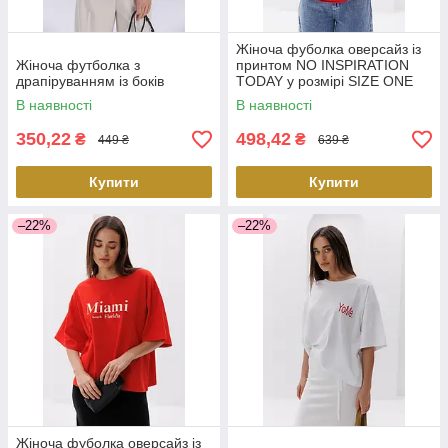
Жіноча фуболка оверсайз із
Жіноча футболка з
принтом NO INSPIRATION
драпіруванням із боків
TODAY у розмірі SIZE ONE
В наявності
В наявності
350,22
498,42
₴
₴
449 ₴
639 ₴
Купити
Купити
–22%
–22%
Жіноча фуболка оверсайз із