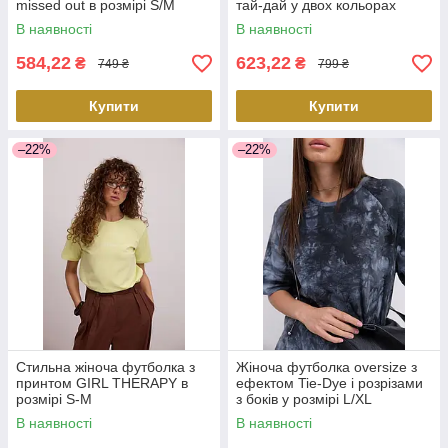
missed out в розмірі S/M
тай-дай у двох кольорах
В наявності
В наявності
584,22
623,22
₴
₴
749 ₴
799 ₴
Купити
Купити
–22%
–22%
Стильна жіноча футболка з
Жіноча футболка oversize з
принтом GIRL THERAPY в
ефектом Tie-Dye і розрізами
розмірі S-M
з боків у розмірі L/XL
В наявності
В наявності