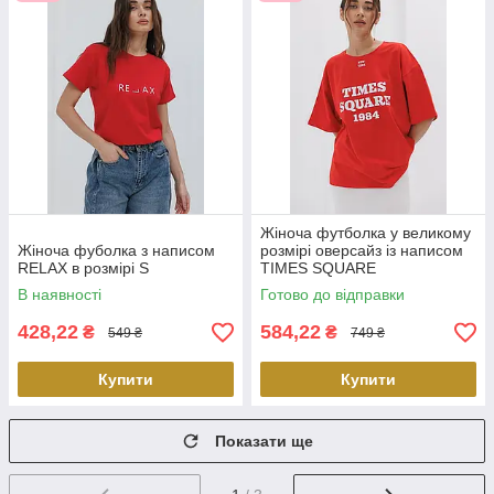
Жіноча футболка у великому
Жіноча фуболка з написом
розмірі оверсайз із написом
RELAX в розмірі S
TIMES SQUARE
В наявності
Готово до відправки
428,22
584,22
₴
₴
549 ₴
749 ₴
Купити
Купити
Показати ще