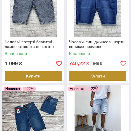
Чоловічі потерті блакитні
Чоловічі сині джинсові шорти
джинсові шорти по коліно
великих розмірів
В наявності
В наявності
1 099
740,22
₴
₴
949 ₴
Купити
Купити
Новинка
–22%
Новинка
–22%