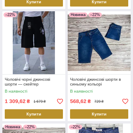
Купити
Купити
–22%
Новинка
–22%
Чоловічі чорні джинсові
Чоловічі джинсові шорти в
шорти — скейтер
синьому кольорі
В наявності
В наявності
1 309,62
568,62
₴
₴
1 679 ₴
729 ₴
Купити
Купити
Новинка
–22%
–22%