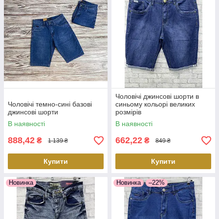
Чоловічі джинсові шорти в
Чоловічі темно-сині базові
синьому кольорі великих
джинсові шорти
розмірів
В наявності
В наявності
888,42
662,22
₴
₴
1 139 ₴
849 ₴
Купити
Купити
Новинка
Новинка
–22%