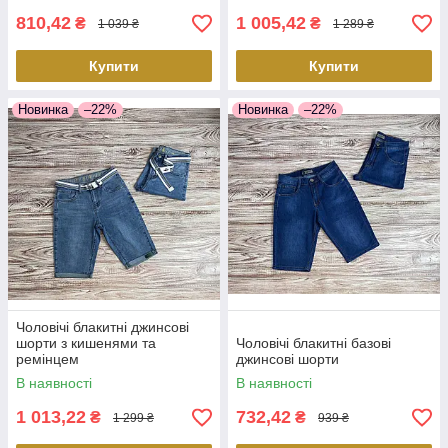
810,42
1 005,42
₴
₴
1 039 ₴
1 289 ₴
Купити
Купити
Новинка
–22%
Новинка
–22%
Чоловічі блакитні джинсові
шорти з кишенями та
Чоловічі блакитні базові
ремінцем
джинсові шорти
В наявності
В наявності
1 013,22
732,42
₴
₴
1 299 ₴
939 ₴