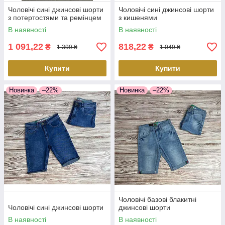
Чоловічі сині джинсові шорти
Чоловічі сині джинсові шорти
з потертостями та ремінцем
з кишенями
В наявності
В наявності
1 091,22
818,22
₴
₴
1 399 ₴
1 049 ₴
Купити
Купити
Новинка
–22%
Новинка
–22%
Чоловічі базові блакитні
Чоловічі сині джинсові шорти
джинсові шорти
В наявності
В наявності