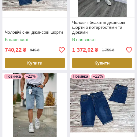
Чоловічі блакитні джинсові
шорти з потертостями та
Чоловічі сині джинсові шорти
дірками
В наявності
В наявності
740,22
1 372,02
₴
₴
949 ₴
1 759 ₴
Купити
Купити
Новинка
–22%
Новинка
–22%