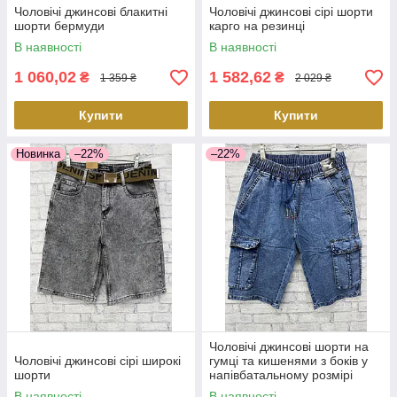
Чоловічі джинсові блакитні
Чоловічі джинсові сірі шорти
шорти бермуди
карго на резинці
В наявності
В наявності
1 060,02
1 582,62
₴
₴
1 359 ₴
2 029 ₴
Купити
Купити
Новинка
–22%
–22%
Чоловічі джинсові шорти на
Чоловічі джинсові сірі широкі
гумці та кишенями з боків у
шорти
напівбатальному розмірі
В наявності
В наявності