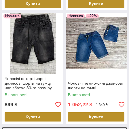
Купити
Купити
Новинка
Новинка
–22%
Чоловічі потерті чорні
джинсові шорти на гумці
Чоловічі темно-сині джинсові
напівбатал 30-го розміру
шорти на гумці
В наявності
В наявності
899
1 052,22
₴
₴
1 349 ₴
Купити
Купити