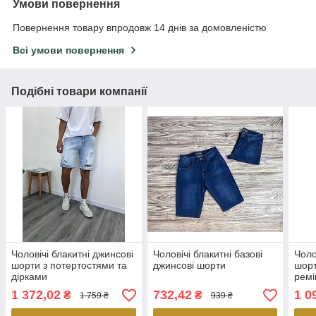
Умови повернення
Повернення товару впродовж 14 днів за домовленістю
Всі умови повернення
Подібні товари компанії
Чоловічі блакитні джинсові
Чоловічі блакитні базові
Чоло
шорти з потертостями та
джинсові шорти
шорт
дірками
рем
1 372,02
732,42
1 0
₴
₴
1 759 ₴
939 ₴