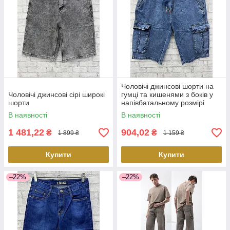
Чоловічі джинсові шорти на
Чоловічі джинсові сірі широкі
гумці та кишенями з боків у
шорти
напівбатальному розмірі
В наявності
В наявності
1 481,22
904,02
₴
₴
1 899 ₴
1 159 ₴
Купити
Купити
–22%
–22%