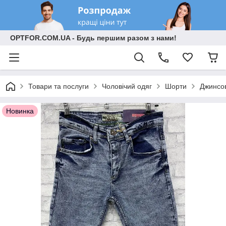
OPTFOR.COM.UA - Будь першим разом з нами!
Товари та послуги
Чоловічий одяг
Шорти
Джинсов
Новинка