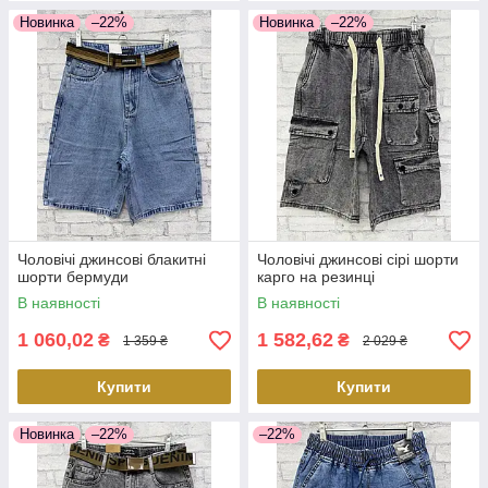
Новинка
–22%
Новинка
–22%
Чоловічі джинсові блакитні
Чоловічі джинсові сірі шорти
шорти бермуди
карго на резинці
В наявності
В наявності
1 060,02
1 582,62
₴
₴
1 359 ₴
2 029 ₴
Купити
Купити
Новинка
–22%
–22%