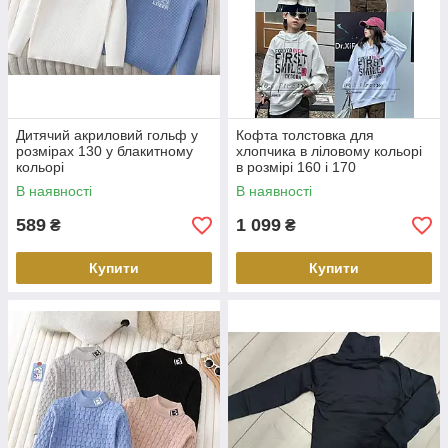
Дитячий акриловий гольф у
Кофта толстовка для
розмірах 130 у блакитному
хлопчика в ліловому кольорі
кольорі
в розмірі 160 і 170
В наявності
В наявності
589
1 099
₴
₴
Купити
Купити