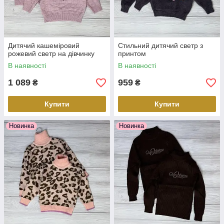
Дитячий кашеміровий
Стильний дитячий светр з
рожевий светр на дівчинку
принтом
В наявності
В наявності
1 089
959
₴
₴
Купити
Купити
Новинка
Новинка