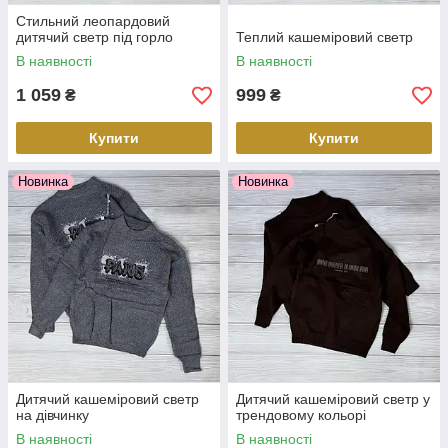
Стильний леопардовий
дитячий светр під горло
Теплий кашеміровий светр
В наявності
В наявності
1 059
999
₴
₴
Купити
Купити
Новинка
Новинка
Дитячий кашеміровий светр
Дитячий кашеміровий светр у
на дівчинку
трендовому кольорі
В наявності
В наявності