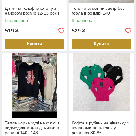
Дитячий гольф із котону з
Теплий в'язаний светр без
начосом розмір 12-13 років
горла в розмірі 140
В наявності
В наявності
519
529
₴
₴
Купити
Купити
Тепла чорна худі на флісі з
Кофта в рубчик на дівчинку з
ведмедиком для дівчинки в
воланами на плечах у
розмірі 140 і 146
розмірах 80-86