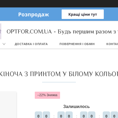
OPTFOR.COM.UA - Будь першим разом з 
ДОСТАВКА І ОПЛАТА
ПОВЕРНЕННЯ І ОБМІН
КОНТА
ІНОЧА З ПРИНТОМ У БІЛОМУ КОЛЬОР
–22%
Залишилось
0
0
0
0
0
0
0
0