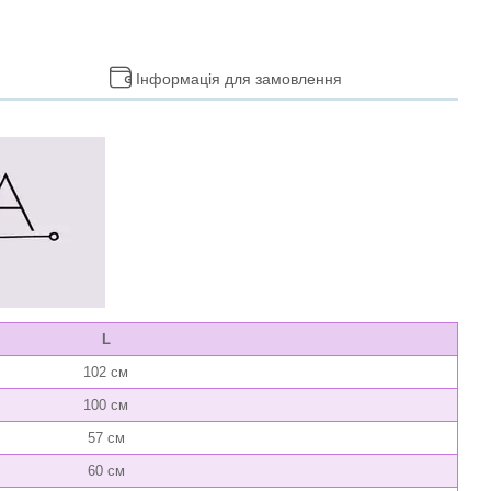
Інформація для замовлення
L
102 см
100 см
57 см
60 см