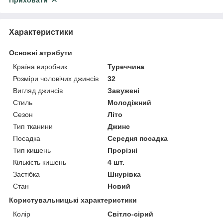
Характеристики
Основні атрибути
Країна виробник
Туреччина
Розміри чоловічих джинсів
32
Вигляд джинсів
Завужені
Стиль
Молодіжний
Сезон
Літо
Тип тканини
Джинс
Посадка
Середня посадка
Тип кишень
Прорізні
Кількість кишень
4 шт.
Застібка
Шнурівка
Стан
Новий
Користувальницькі характеристики
Колір
Світло-сірий