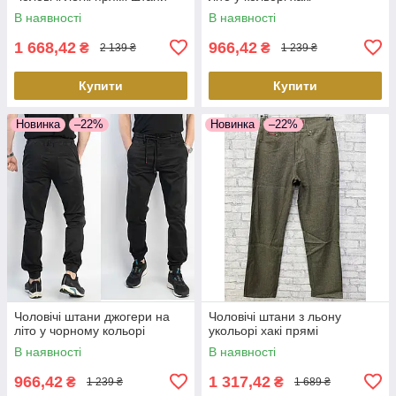
В наявності
В наявності
1 668,42
966,42
₴
₴
2 139 ₴
1 239 ₴
Купити
Купити
Новинка
–22%
Новинка
–22%
Чоловічі штани джогери на
Чоловічі штани з льону
літо у чорному кольорі
укольорі хакі прямі
В наявності
В наявності
966,42
1 317,42
₴
₴
1 239 ₴
1 689 ₴