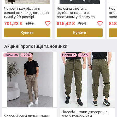
Чоловічі камуфляжні
Чоловіча стильна
Чорн
зелені джинси джогери на
футболка на літо з
джог
гумці у 29 розмірі
логотипом у білому та
пояс
чорному кольорі в розмірі
підв
701,22
615,42
818
₴
₴
899 ₴
789 ₴
2 XL
176
Купити
Купити
Акційні пропозиції та новинки
Новинка
–22%
Новинка
–22%
Чоловічі штани джогери на
Чоловічі легкі прямі штани
літо у кольорі хакі