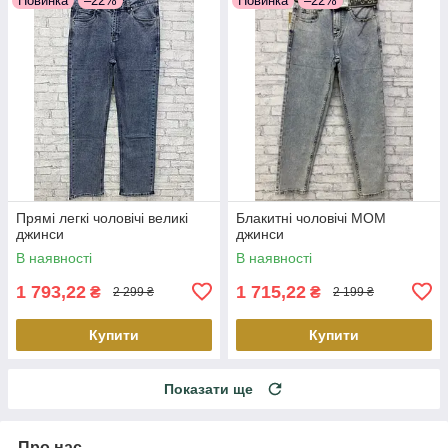
Новинка
–22%
Новинка
–22%
Прямі легкі чоловічі великі
Блакитні чоловічі МОМ
джинси
джинси
В наявності
В наявності
1 793,22
1 715,22
₴
₴
2 299 ₴
2 199 ₴
Купити
Купити
Показати ще
Про нас