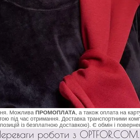
дня. Можлива
ПРОМОПЛАТА
, а також оплата на кар
 під час отримання. Доставка транспортними компан
позицій із безплатною доставкою). Є обмін і поверне