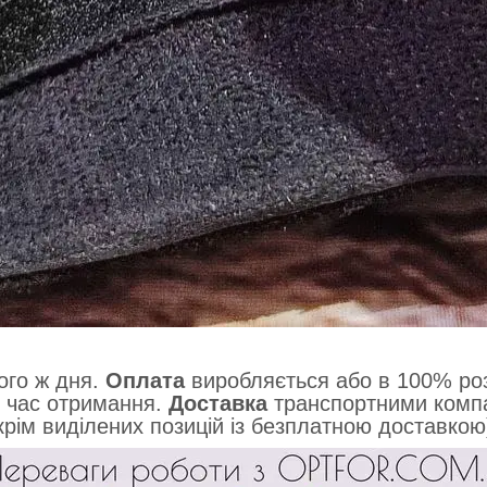
ого ж дня.
Оплата
виробляється або в 100% роз
 час отримання.
Доставка
транспортними компа
крім виділених позицій із безплатною доставкою