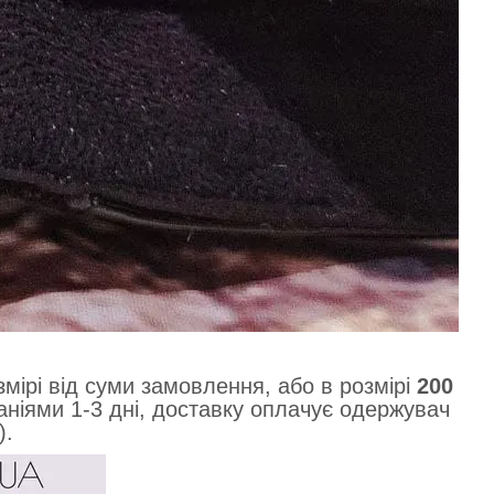
мірі від суми замовлення, або в розмірі
200
ніями 1-3 дні, доставку оплачує одержувач
).