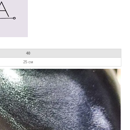
40
25 см