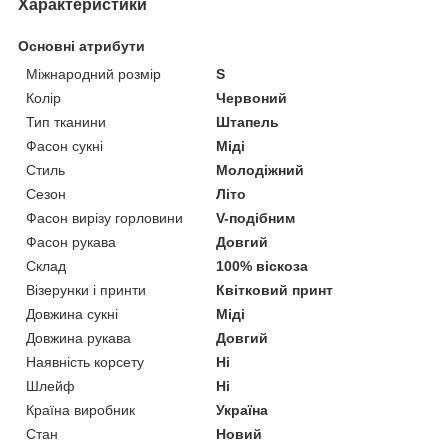
Характеристики
Основні атрибути
Міжнародний розмір
S
Колір
Червоний
Тип тканини
Штапель
Фасон сукні
Міді
Стиль
Молодіжний
Сезон
Літо
Фасон вирізу горловини
V-подібним
Фасон рукава
Довгий
Склад
100% віскоза
Візерунки і принти
Квітковий принт
Довжина сукні
Міді
Довжина рукава
Довгий
Наявність корсету
Ні
Шлейф
Ні
Країна виробник
Україна
Стан
Новий