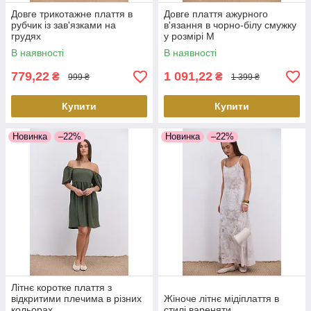
Довге трикотажне плаття в
Довге плаття ажурного
рубчик із зав'язками на
в'язання в чорно-білу смужку
грудях
у розмірі М
В наявності
В наявності
779,22
1 091,22
₴
₴
999 ₴
1 399 ₴
Купити
Купити
Новинка
–22%
Новинка
–22%
Літнє коротке плаття з
відкритими плечима в різних
Жіноче літнє мідіплаття в
кольорах
стилі вареняти