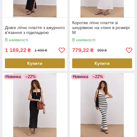
Коротке літнє плаття зі
Довге літнє плаття з ажурного
шнурівкою на спині в розмірі
в'язання з підкладкою
M
В наявності
В наявності
1 169,22
779,22
₴
₴
1 499 ₴
999 ₴
Купити
Купити
Новинка
–22%
Новинка
–22%