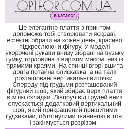
Це елегантне плаття з принтом
допоможе тобі створювати яскраві,
ефектні образи на кожен день, красиво
підкреслюючи фігуру. У моделі
укорочені рукави внизу зібрані на вузьку
гумку, горловина з вирізом мисом, низ із
прямими краями. На спинці вгорі вшита
довга потайна блискавка, а на талії
розташовані вертикальні виточки.
Спереду під грудьми розташований
фігурний шов, який збирає верх плаття
в м'які складки. Ліворуч від грудей вниз
опускається додатковий вертикальний
шов, який прикрашений пришитими
ґудзиками, обтягнутими тканиною в тон,
і закінчується розрізом.