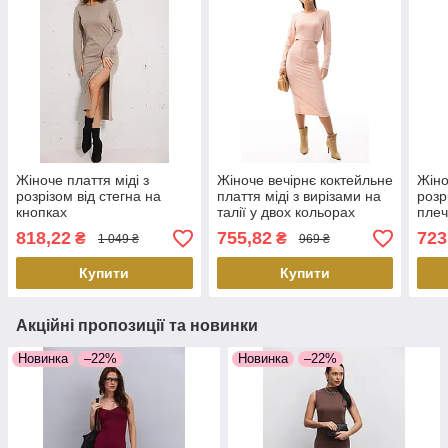
Жіноче плаття міді з
Жіноче вечірнє коктейльне
Жіно
розрізом від стегна на
плаття міді з вирізами на
розр
кнопках
талії у двох кольорах
плеч
розміру М
коль
818,22
755,82
723
₴
₴
1 049 ₴
969 ₴
Купити
Купити
Акційні пропозиції та новинки
Новинка
–22%
Новинка
–22%