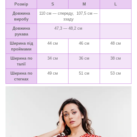
Розмір
S
M
L
Довжина
110 см — спереду, 107,5 см —
виробу
ззаду
Довжина
47,3 — 48,2 см
рукава
Ширина під
44 см
46 см
48 см
проймами
Ширина по
34 см
36 см
38 см
талії
Ширина по
49 см
51 см
53 см
стегнах