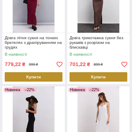
Довга літня сукня на тонких
Довга трикотажна сукня без
бретелях з драпіруванням на
рукавів з розрізом на
грудях
блискавці
В наявності
В наявності
779,22
701,22
₴
₴
999 ₴
899 ₴
Купити
Купити
Новинка
–22%
Новинка
–22%