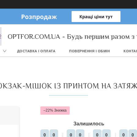
OPTFOR.COM.UA - Будь першим разом з 
ДОСТАВКА І ОПЛАТА
ПОВЕРНЕННЯ І ОБМІН
КОНТА
ЮКЗАК-МІШОК ІЗ ПРИНТОМ НА ЗАТЯЖ
–22%
Залишилось
0
0
0
0
0
0
0
0