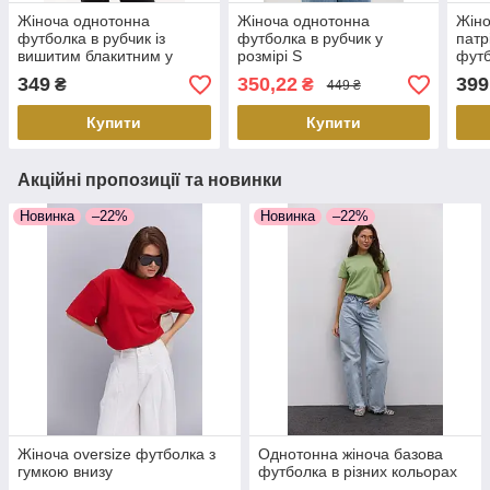
Жіноча однотонна
Жіноча однотонна
Жіно
футболка в рубчик із
футболка в рубчик у
патр
вишитим блакитним у
розмірі S
фут
розмірі S
УКРА
349
350,22
399
₴
₴
449 ₴
Купити
Купити
Акційні пропозиції та новинки
Новинка
–22%
Новинка
–22%
Жіноча oversize футболка з
Однотонна жіноча базова
гумкою внизу
футболка в різних кольорах