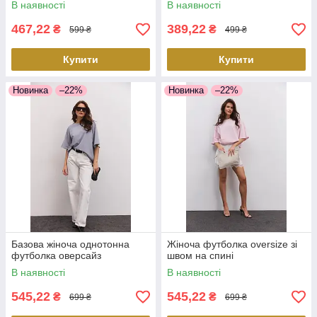
В наявності
В наявності
467,22
389,22
₴
₴
599 ₴
499 ₴
Купити
Купити
Новинка
–22%
Новинка
–22%
Базова жіноча однотонна
Жіноча футболка oversize зі
футболка оверсайз
швом на спині
В наявності
В наявності
545,22
545,22
₴
₴
699 ₴
699 ₴