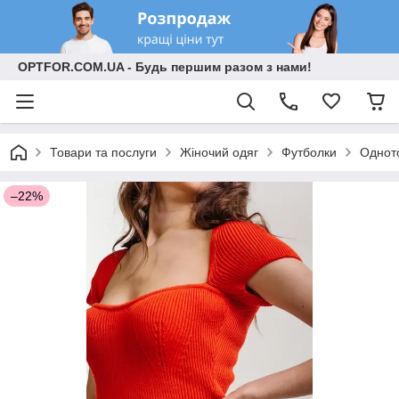
OPTFOR.COM.UA - Будь першим разом з нами!
Товари та послуги
Жіночий одяг
Футболки
Однот
–22%