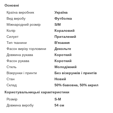
Основні
Країна виробник
Україна
Вид виробу
Футболка
Міжнародний розмір
S/M
Колір
Кораловий
Силует
Приталений
Тип тканини
В'язання
Фасон вирізу горловини
Декольте
Довжина рукава
Короткий
Фасон рукава
Короткий
Стиль
Молодіжний
Візерунки і принти
Без візерунків і принтів
Стан
Новий
Склад
50% бавовна, 50% акрил
Користувальницькі характеристики
Розмір
S-M
Довжина виробу
54 см