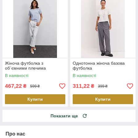
Жіноча футболка з
Однотонна жіноча базова
об`ємними плечима
футболка
В наявності
В наявності
467,22
311,22
₴
₴
599 ₴
399 ₴
Купити
Купити
Показати ще
Про нас