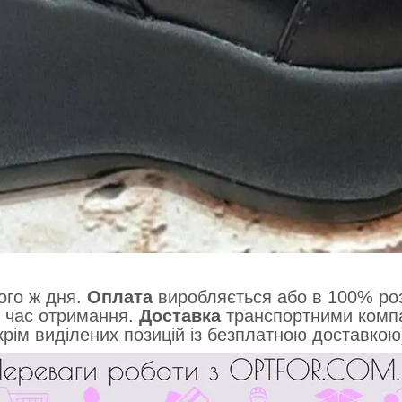
ого ж дня.
Оплата
виробляється або в 100% роз
 час отримання.
Доставка
транспортними компа
крім виділених позицій із безплатною доставкою