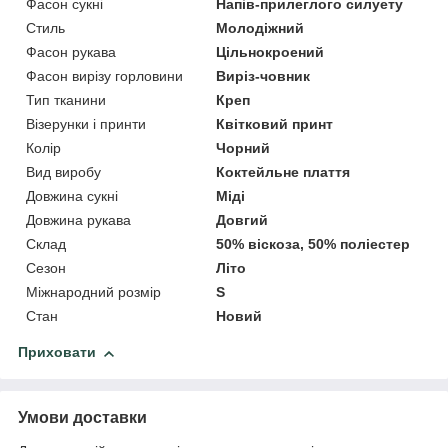
Фасон сукні
Напів-прилеглого силуету
Стиль
Молодіжний
Фасон рукава
Цільнокроений
Фасон вирізу горловини
Виріз-човник
Тип тканини
Креп
Візерунки і принти
Квітковий принт
Колір
Чорний
Вид виробу
Коктейльне плаття
Довжина сукні
Міді
Довжина рукава
Довгий
Склад
50% віскоза, 50% поліестер
Сезон
Літо
Міжнародний розмір
S
Стан
Новий
Приховати
Умови доставки