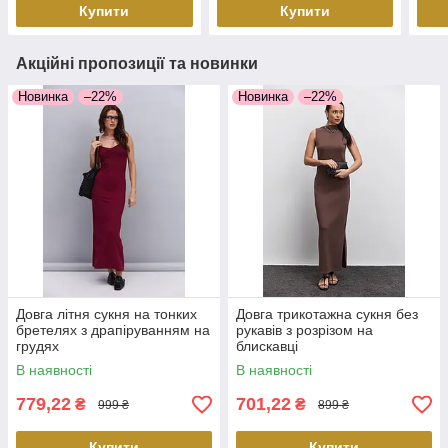
Купити
Купити
Акційні пропозиції та новинки
Новинка
–22%
Новинка
–22%
Довга літня сукня на тонких
Довга трикотажна сукня без
бретелях з драпіруванням на
рукавів з розрізом на
грудях
блискавці
В наявності
В наявності
779,22
701,22
₴
₴
999 ₴
899 ₴
Купити
Купити