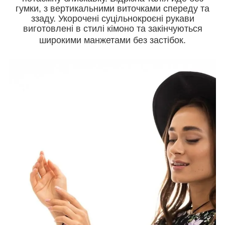
гумки, з вертикальними виточками спереду та
ззаду. Укорочені суцільнокроєні рукави
виготовлені в стилі кімоно та закінчуються
широкими манжетами без застібок.