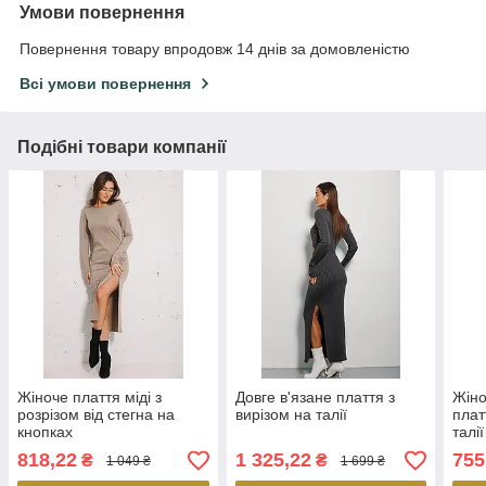
Умови повернення
Повернення товару впродовж 14 днів за домовленістю
Всі умови повернення
Подібні товари компанії
Жіноче плаття міді з
Довге в'язане плаття з
Жіно
розрізом від стегна на
вирізом на талії
плат
кнопках
талі
розм
818,22
1 325,22
755
₴
₴
1 049 ₴
1 699 ₴