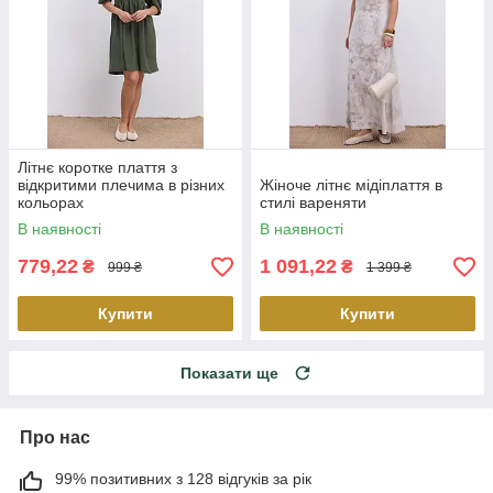
Літнє коротке плаття з
відкритими плечима в різних
Жіноче літнє мідіплаття в
кольорах
стилі вареняти
В наявності
В наявності
779,22
1 091,22
₴
₴
999 ₴
1 399 ₴
Купити
Купити
Показати ще
Про нас
99% позитивних з 128 відгуків за рік