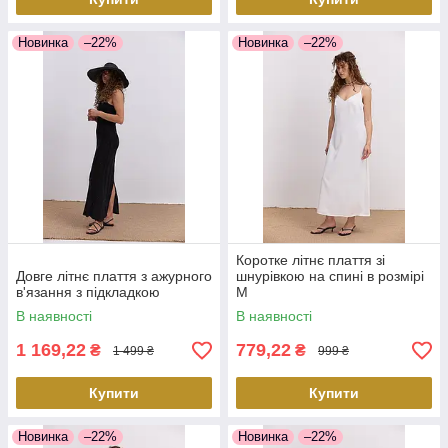
Новинка
–22%
Новинка
–22%
Коротке літнє плаття зі
Довге літнє плаття з ажурного
шнурівкою на спині в розмірі
в'язання з підкладкою
M
В наявності
В наявності
1 169,22
779,22
₴
₴
1 499 ₴
999 ₴
Купити
Купити
Новинка
–22%
Новинка
–22%