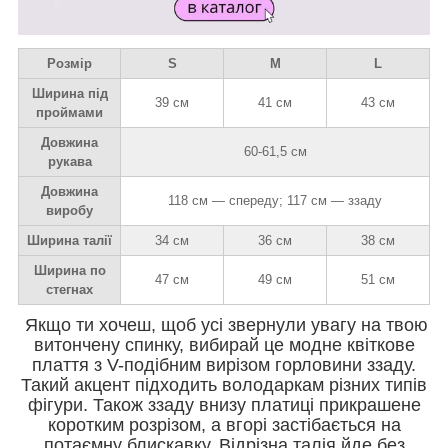
Розмір
S
M
L
Ширина під
39 см
41 см
43 см
проймами
Довжина
60-61,5 см
рукава
Довжина
118 см — спереду; 117 см — ззаду
виробу
Ширина талії
34 см
36 см
38 см
Ширина по
47 см
49 см
51 см
стегнах
Якщо ти хочеш, щоб усі звернули увагу на твою
витончену спинку, вибирай це модне квіткове
плаття з V-подібним вирізом горловини ззаду.
Такий акцент підходить володаркам різних типів
фігури. Також ззаду внизу платиці прикрашене
коротким розрізом, а вгорі застібається на
потаємну блискавку. Відрізна талія йде без