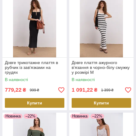
Довге трикотажне плаття в
Довге плаття ажурного
рубчик із зав'язками на
в'язання в чорно-білу смужку
грудях
у розмірі М
В наявності
В наявності
779,22
1 091,22
₴
₴
999 ₴
1 399 ₴
Купити
Купити
Новинка
–22%
Новинка
–22%