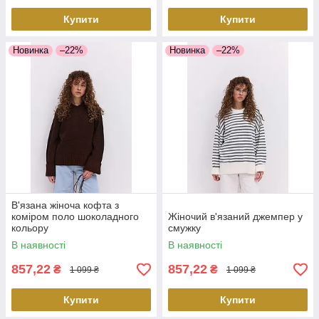
Купити
Купити
Новинка
–22%
Новинка
–22%
В'язана жіноча кофта з
коміром поло шоколадного
Жіночий в'язаний джемпер у
кольору
смужку
В наявності
В наявності
857,22
857,22
₴
₴
1 099 ₴
1 099 ₴
Купити
Купити