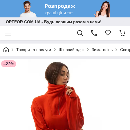
OPTFOR.COM.UA - Будь першим разом з нами!
Товари та послуги
Жіночий одяг
Зима-осінь
Свет
–22%