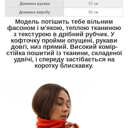
Довжина рукава
57 см
Довжина виробу
65 см
Модель потішить тебе вільним
фасоном і м'якою, теплою тканиною
з текстурою в дрібний рубчик. У
кофточку пройми опущені, рукави
довгі, низ прямий. Високий комір-
стійка пошитий із тканини, складеної
удвічі, і спереду застібається на
коротку блискавку.