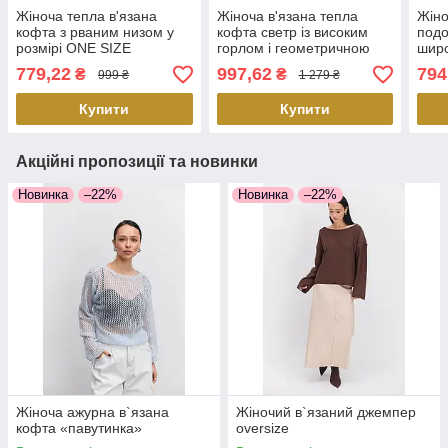
Жіноча тепла в'язана
Жіноча в'язана тепла
Жіно
кофта з рваним низом у
кофта светр із високим
подо
розмірі ONE SIZE
горлом і геометричною
широ
в'язкою в блакитному
роже
779,22
997,62
794
₴
₴
999 ₴
1 279 ₴
кольорі розміру ONE SIZE
ONE
Купити
Купити
Акційні пропозиції та новинки
Новинка
–22%
Новинка
–22%
Жіноча ажурна в`язана
Жіночий в`язаний джемпер
кофта «павутинка»
oversize