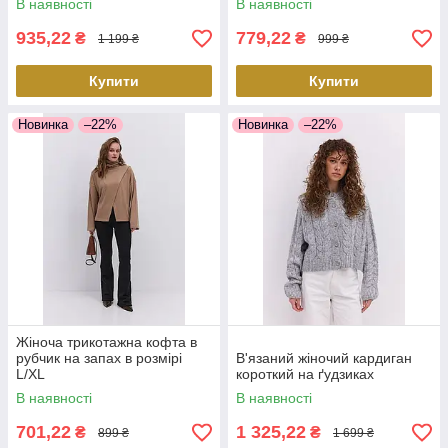
В наявності
В наявності
935,22
779,22
₴
₴
1 199 ₴
999 ₴
Купити
Купити
Новинка
–22%
Новинка
–22%
Жіноча трикотажна кофта в
рубчик на запах в розмірі
В'язаний жіночий кардиган
L/XL
короткий на ґудзиках
В наявності
В наявності
701,22
1 325,22
₴
₴
899 ₴
1 699 ₴