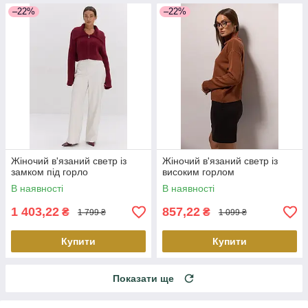
–22%
–22%
Жіночий в'язаний светр із
Жіночий в'язаний светр із
замком під горло
високим горлом
В наявності
В наявності
1 403,22
857,22
₴
₴
1 799 ₴
1 099 ₴
Купити
Купити
Показати ще