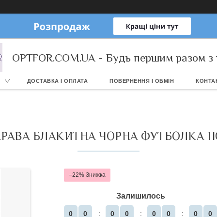
OPTFOR.COM.UA - Будь першим разом з 
ДОСТАВКА І ОПЛАТА
ПОВЕРНЕННЯ І ОБМІН
КОНТА
КРАВА БЛАКИТНА ЧОРНА ФУТБОЛКА 
–22%
Залишилось
0
0
0
0
0
0
0
0