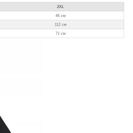
2XL
46 см
112 см
71 см