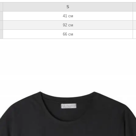
S
41 см
92 см
66 см