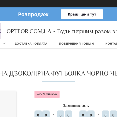
OPTFOR.COM.UA - Будь першим разом з 
ДОСТАВКА І ОПЛАТА
ПОВЕРНЕННЯ І ОБМІН
КОНТА
А ДВОКОЛІРНА ФУТБОЛКА ЧОРНО ЧЕ
–22%
Залишилось
0
0
0
0
0
0
0
0