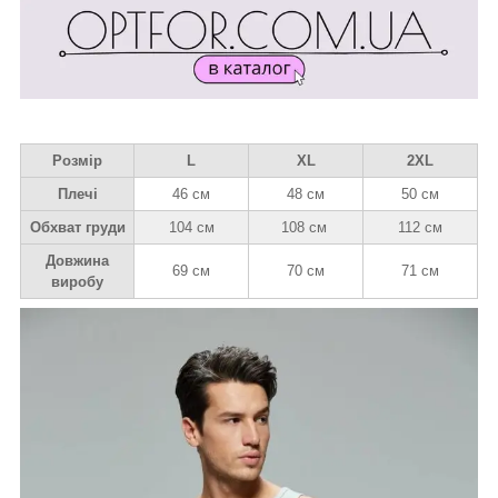
Розмір
L
XL
2XL
Плечі
46 см
48 см
50 см
Обхват груди
104 см
108 см
112 см
Довжина
69 см
70 см
71 см
виробу