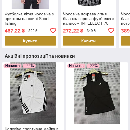
Футболка літня чоловіча з
Чоловіча яскрава літня
Чоло
принтом на спині Sport
біла кольорова футболка з
блак
fishing
написом INTELLECT 78
потр
467,22
272,22
389
₴
₴
599 ₴
349 ₴
Купити
Купити
Акційні пропозиції та новинки
Новинка
–22%
Новинка
–22%
Чоловіча спортивна майка в