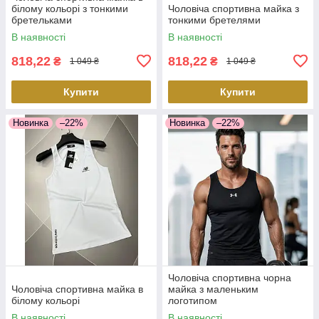
білому кольорі з тонкими
Чоловіча спортивна майка з
бретельками
тонкими бретелями
В наявності
В наявності
818,22
818,22
₴
₴
1 049 ₴
1 049 ₴
Купити
Купити
Новинка
–22%
Новинка
–22%
Чоловіча спортивна чорна
Чоловіча спортивна майка в
майка з маленьким
білому кольорі
логотипом
В наявності
В наявності