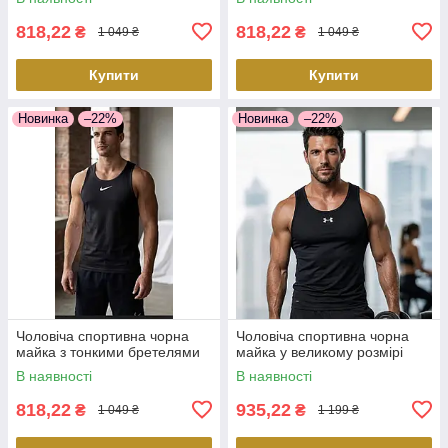
818,22
818,22
₴
₴
1 049 ₴
1 049 ₴
Купити
Купити
Новинка
–22%
Новинка
–22%
Чоловіча спортивна чорна
Чоловіча спортивна чорна
майка з тонкими бретелями
майка у великому розмірі
В наявності
В наявності
818,22
935,22
₴
₴
1 049 ₴
1 199 ₴