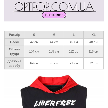
Розмір
S
M
L
XL
Плечі
42 см
44 см
46 см
48 см
Обхват
104 см
108 см
112 см
116 см
груди
Довжина
69 см
70 см
71 см
72 см
виробу