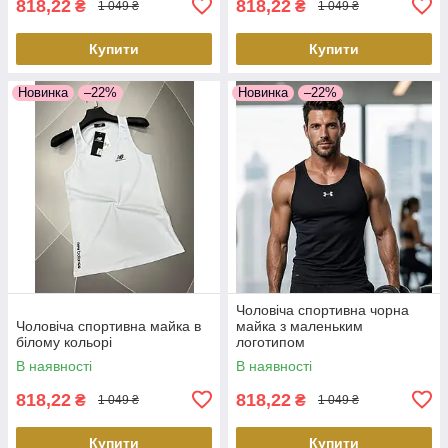
818,22
818,22
₴
₴
1 049 ₴
1 049 ₴
Купити
Купити
Новинка
–22%
Новинка
–22%
Чоловіча спортивна чорна
Чоловіча спортивна майка в
майка з маленьким
білому кольорі
логотипом
В наявності
В наявності
818,22
818,22
₴
₴
1 049 ₴
1 049 ₴
Купити
Купити