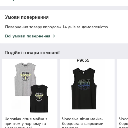
Умови повернення
Повернення товару впродовж 14 днів за домовленістю
Всі умови повернення
Подібні товари компанії
Чоловіча літня майка з
Чоловіча літня майка-
Чоло
принтом у чорному та
борцовка із широкими
борц
сірому кольорі
плечима
пле