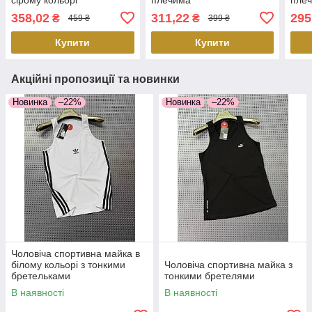
358,02
311,22
295
₴
₴
459 ₴
399 ₴
Купити
Купити
Акційні пропозиції та новинки
Новинка
–22%
Новинка
–22%
Чоловіча спортивна майка в
білому кольорі з тонкими
Чоловіча спортивна майка з
бретельками
тонкими бретелями
В наявності
В наявності