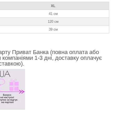
XL
41 см
120 см
39 см
арту Приват Банка (повна оплата або
компаніями 1-3 дні, доставку оплачує
ставкою).