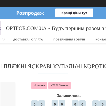
OPTFOR.COM.UA - Будь першим разом з 
ДОСТАВКА І ОПЛАТА
ПОВЕРНЕННЯ І ОБМІН
КОНТА
І ПЛЯЖНІ ЯСКРАВІ КУПАЛЬНІ КОРОТ
Новинка
–22%
Залишилось
0
0
0
0
0
0
0
0