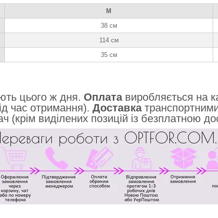
M
38 см
114 см
35 см
ть цього ж дня.
Оплата
виробляється на к
ід час отримання).
Доставка
транспортними 
ч (крім виділених позицій із безплатною до