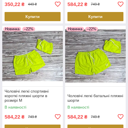
350,22
584,22
₴
₴
449 ₴
749 ₴
Купити
Купити
Новинка
–22%
Новинка
–22%
Чоловічі легкі спортивні
короткі пляжні шорти в
Чоловічі легкі батальні пляжні
розмірі М
шорти
В наявності
В наявності
584,22
584,22
₴
₴
749 ₴
749 ₴