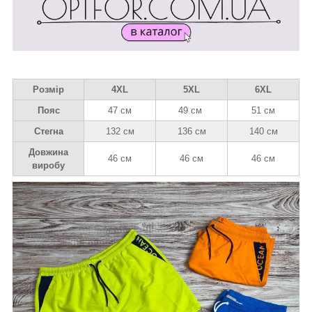
Розмір
4XL
5XL
6XL
Пояс
47 см
49 см
51 см
Стегна
132 см
136 см
140 см
Довжина
46 см
46 см
46 см
виробу