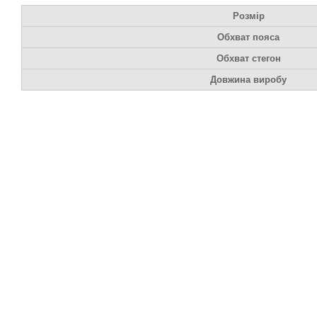
Розмір
Обхват пояса
Обхват стегон
Довжина виробу