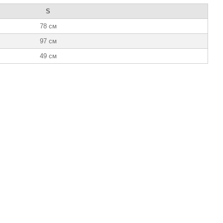
S
78 см
97 см
49 см