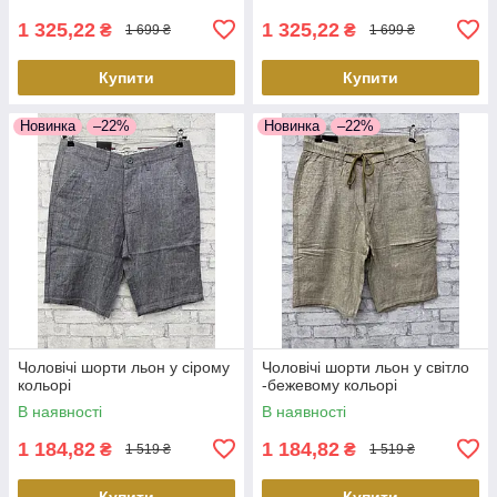
1 325,22
1 325,22
₴
₴
1 699 ₴
1 699 ₴
Купити
Купити
Новинка
–22%
Новинка
–22%
Чоловічі шорти льон у сірому
Чоловічі шорти льон у світло
кольорі
-бежевому кольорі
В наявності
В наявності
1 184,82
1 184,82
₴
₴
1 519 ₴
1 519 ₴
Купити
Купити