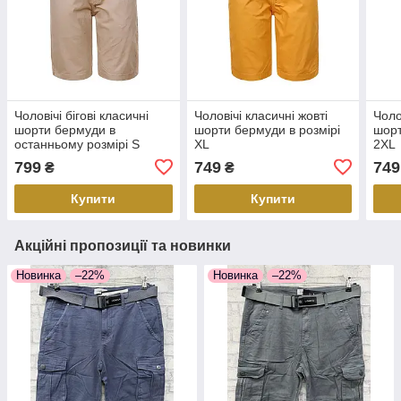
Чоловічі бігові класичні
Чоловічі класичні жовті
Чоло
шорти бермуди в
шорти бермуди в розмірі
шорт
останньому розмірі S
XL
2XL
799
749
749
₴
₴
Купити
Купити
Акційні пропозиції та новинки
Новинка
–22%
Новинка
–22%