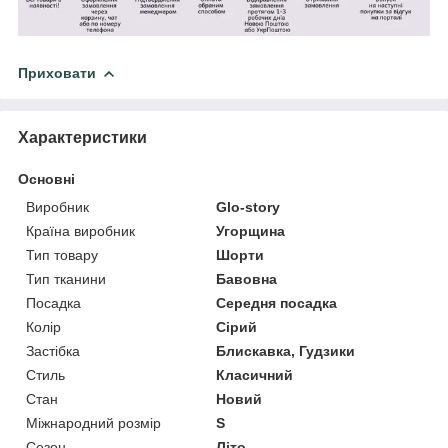
Приховати
Характеристики
Основні
Виробник
Glo-story
Країна виробник
Угорщина
Тип товару
Шорти
Тип тканини
Бавовна
Посадка
Середня посадка
Колір
Сірий
Застібка
Блискавка, Гудзики
Стиль
Класичний
Стан
Новий
Міжнародний розмір
S
Сезон
Літо