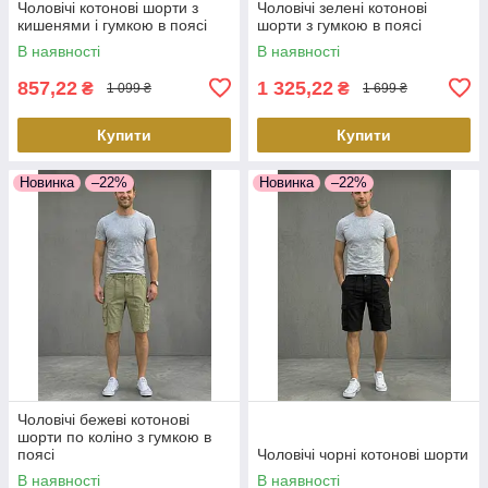
Чоловічі котонові шорти з
Чоловічі зелені котонові
кишенями і гумкою в поясі
шорти з гумкою в поясі
В наявності
В наявності
857,22
1 325,22
₴
₴
1 099 ₴
1 699 ₴
Купити
Купити
Новинка
–22%
Новинка
–22%
Чоловічі бежеві котонові
шорти по коліно з гумкою в
поясі
Чоловічі чорні котонові шорти
В наявності
В наявності