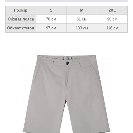
Розмір
S
M
2XL
Обхват пояса
78 см
81 см
90 см
Обхват стегон
97 см
103 см
118 см