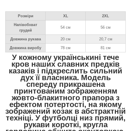
Розміри
XL
2XL
Напівобхват
54 см
56 см
грудей
Довжина рукава
20 см
20,7 см
Довжина виробу
78 см
81 см
У кожному українськині тече
кров наших славних предків
казаків і підкреслить сильний
дух її власника. Модель
спереду прикрашена
принтованим зображенням
жовто-блакитного прапора з
ефектом потертості, на якому
зображений козак в абстрактній
техніці. У футболці низ прямий,
рукави короткі, кругла