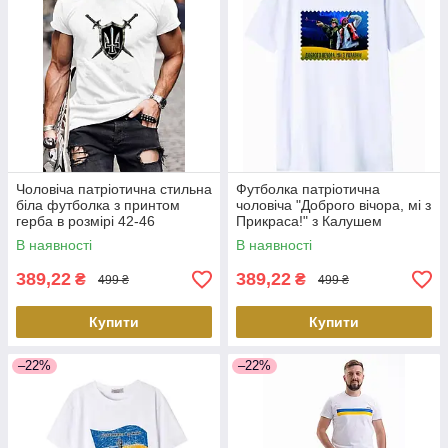
Чоловіча патріотична стильна
Футболка патріотична
біла футболка з принтом
чоловіча "Доброго вічора, мі з
герба в розмірі 42-46
Прикраса!" з Калушем
В наявності
В наявності
389,22
389,22
₴
₴
499 ₴
499 ₴
Купити
Купити
–22%
–22%