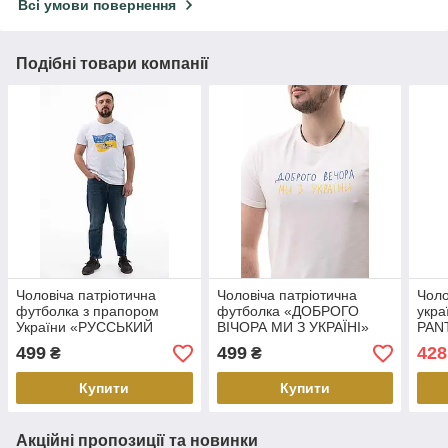
Всі умови повернення
Подібні товари компанії
Чоловіча патріотична
Чоловіча патріотична
Чоло
футболка з прапором
футболка «ДОБРОГО
укра
України «РУССЬКИЙ
ВІЧОРА МИ З УКРАЇНІ»
PAN
КОРАБЛЬ»
499
499
428
₴
₴
Купити
Купити
Акційні пропозиції та новинки