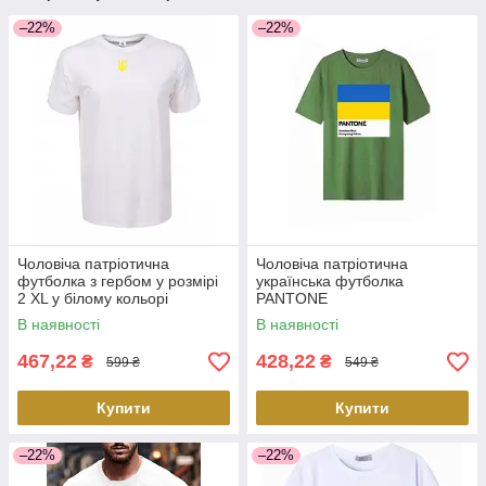
–22%
–22%
Чоловіча патріотична
Чоловіча патріотична
футболка з гербом у розмірі
українська футболка
2 XL у білому кольорі
PANTONE
В наявності
В наявності
467,22
428,22
₴
₴
599 ₴
549 ₴
Купити
Купити
–22%
–22%