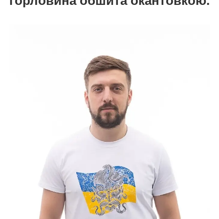
горловина обшита окантовкою.