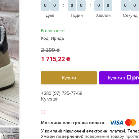
0
0
0
0
0
0
0
0
Днів
Годин
Хвилин
Секунд
В наявності
Код:
Ирида
2 199 ₴
1 715,22 ₴
Купити
Купити з
+380 (97) 725-77-68
Kyivstar
У компанії підключені електронні платежі. Теп
повернення товару протяг