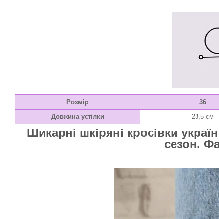
Розмір
36
Довжина устілки
23,5 см
Шикарні шкіряні кросівки украї
сезон. Фа