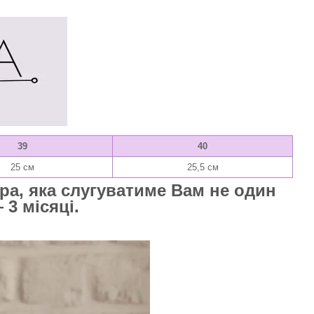
39
40
25 см
25,5 см
ра, яка слугуватиме Вам не один
 3 місяці.