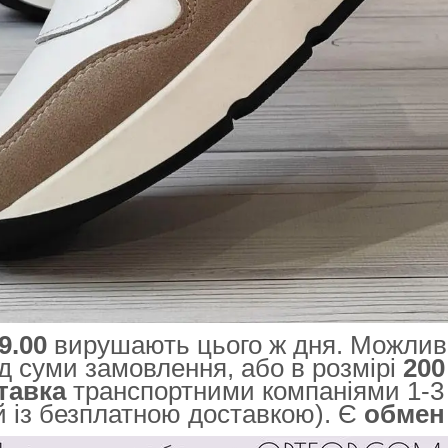
9.00
вирушають цього ж дня. Можли
д суми замовлення, або в розмірі
200
тавка
транспортними компаніями 1-3 
й із безплатною доставкою). Є
обме