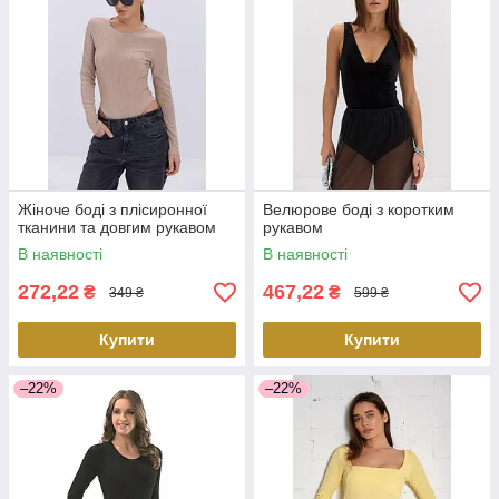
Жіноче боді з плісиронної
Велюрове боді з коротким
тканини та довгим рукавом
рукавом
В наявності
В наявності
272,22
467,22
₴
₴
349 ₴
599 ₴
Купити
Купити
–22%
–22%