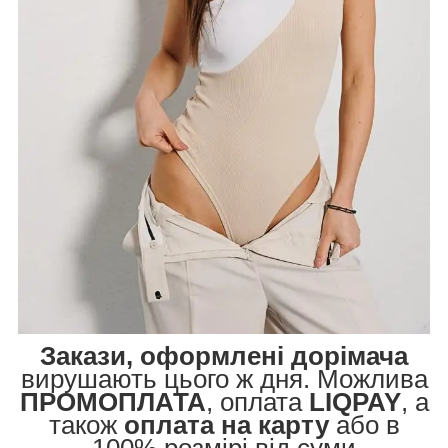
Закази, оформлені дорімача
вирушають цього ж дня. Можлива
ПРОМОПЛАТА
, оплата
LIQPAY
, а
також
оплата на карту
або в
100% розмірі від суми