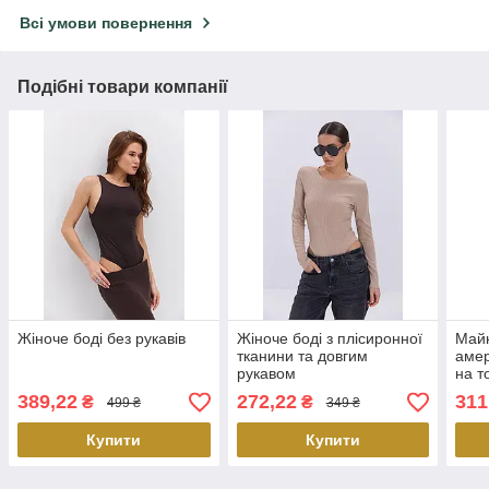
Всі умови повернення
Подібні товари компанії
Жіноче боді без рукавів
Жіноче боді з плісиронної
Майк
тканини та довгим
аме
рукавом
на т
розм
389,22
272,22
311
₴
₴
499 ₴
349 ₴
Купити
Купити