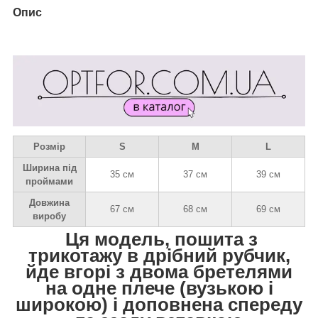
Опис
Розмір
S
M
L
Ширина під
35 см
37 см
39 см
проймами
Довжина
67 см
68 см
69 см
виробу
Ця модель, пошита з
трикотажу в дрібний рубчик,
йде вгорі з двома бретелями
на одне плече (вузькою і
широкою) і доповнена спереду