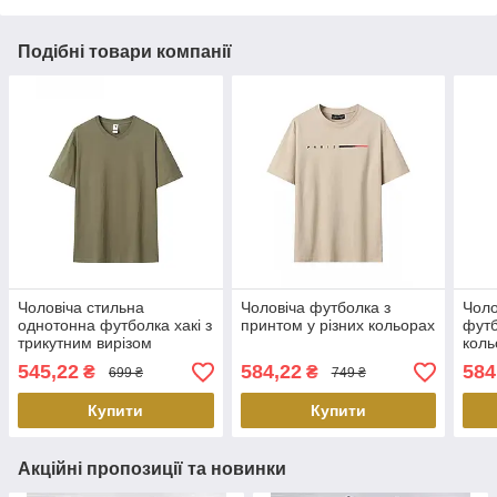
Подібні товари компанії
Чоловіча стильна
Чоловіча футболка з
Чоло
однотонна футболка хакі з
принтом у різних кольорах
футб
трикутним вирізом
коль
545,22
584,22
584
₴
₴
699 ₴
749 ₴
Купити
Купити
Акційні пропозиції та новинки