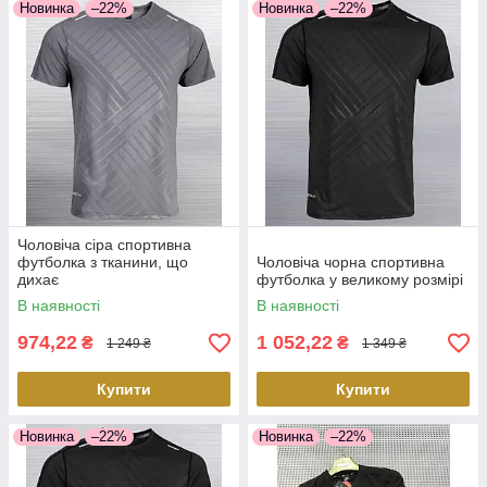
Новинка
–22%
Новинка
–22%
Чоловіча сіра спортивна
футболка з тканини, що
Чоловіча чорна спортивна
дихає
футболка у великому розмірі
В наявності
В наявності
974,22
1 052,22
₴
₴
1 249 ₴
1 349 ₴
Купити
Купити
Новинка
–22%
Новинка
–22%