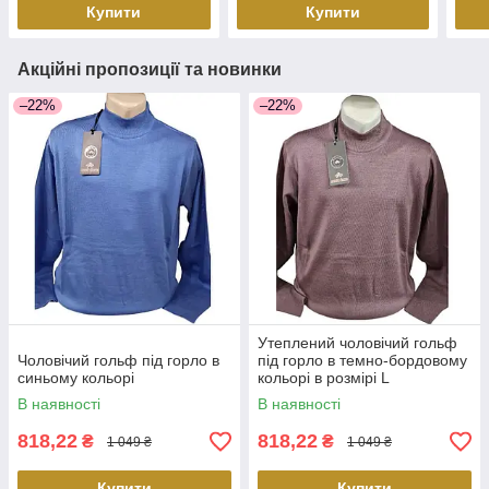
Купити
Купити
Акційні пропозиції та новинки
–22%
–22%
Утеплений чоловічий гольф
Чоловічий гольф під горло в
під горло в темно-бордовому
синьому кольорі
кольорі в розмірі L
В наявності
В наявності
818,22
818,22
₴
₴
1 049 ₴
1 049 ₴
Купити
Купити