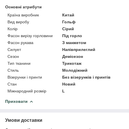
Основні атрибути
Країна виробник
Китай
Вид виробу
Гольф
Колір
Сірий
Фасон вирізу горловини
Під горло
Фасон рукава
З манжетом
Силует
Напівприлеглий
Сезон
Демісезон
Тип тканини
Трикотаж
Стиль
Молодіжний
Візерунки і принти
Без візерунків і принтів
Стан
Новий
Міжнародний розмір
L
Приховати
Умови доставки