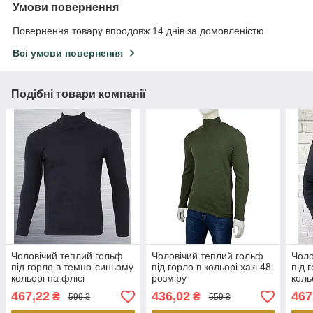
Умови повернення
Повернення товару впродовж 14 днів за домовленістю
Всі умови повернення
Подібні товари компанії
Чоловічий теплий гольф
Чоловічий теплий гольф
Чоло
під горло в темно-синьому
під горло в кольорі хакі 48
під 
кольорі на флісі
розміру
коль
467,22
436,02
467
₴
₴
599 ₴
559 ₴