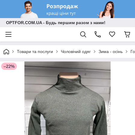
OPTFOR.COM.UA - Будь першим разом з нами!
Товари та послуги
Чоловічий одяг
Зима - осінь
Го
–22%