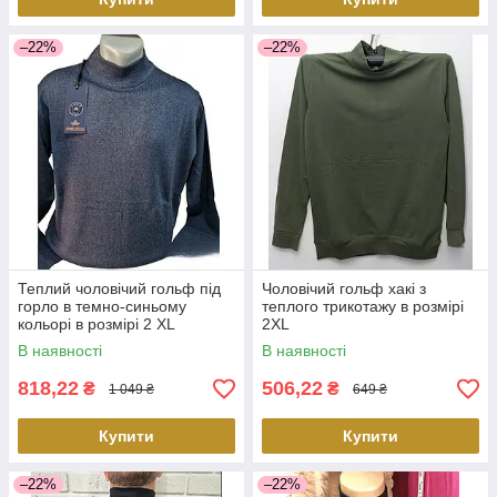
–22%
–22%
Теплий чоловічий гольф під
Чоловічий гольф хакі з
горло в темно-синьому
теплого трикотажу в розмірі
кольорі в розмірі 2 XL
2XL
В наявності
В наявності
818,22
506,22
₴
₴
1 049 ₴
649 ₴
Купити
Купити
–22%
–22%