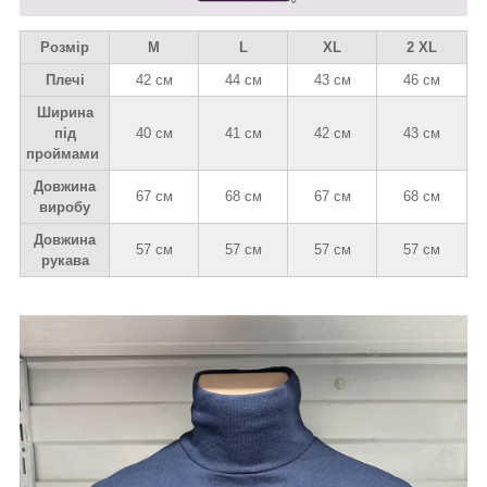
Розмір
M
L
XL
2 XL
Плечі
42 см
44 см
43 см
46 см
Ширина
під
40 см
41 см
42 см
43 см
проймами
Довжина
67 см
68 см
67 см
68 см
виробу
Довжина
57 см
57 см
57 см
57 см
рукава