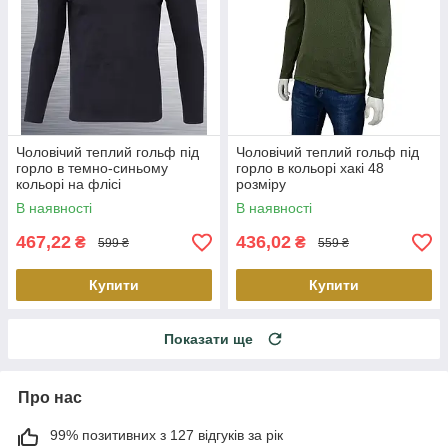
Чоловічий теплий гольф під
Чоловічий теплий гольф під
горло в темно-синьому
горло в кольорі хакі 48
кольорі на флісі
розміру
В наявності
В наявності
467,22
436,02
₴
₴
599 ₴
559 ₴
Купити
Купити
Показати ще
Про нас
99% позитивних з 127 відгуків за рік