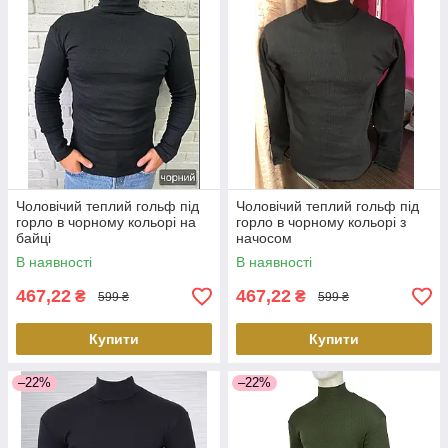
Чоловічий теплий гольф під
Чоловічий теплий гольф під
горло в чорному кольорі на
горло в чорному кольорі з
байці
начосом
В наявності
В наявності
467,22
467,22
₴
₴
599 ₴
599 ₴
Купити
Купити
–22%
–22%