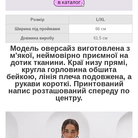
Розмір
L/XL
Ширина під проймами
66 см
Довжина виробу
61.5 см
Модель оверсайз виготовлена з
м'якої, неймовірно приємної на
дотик тканини. Краї низу прямі,
кругла горловина обшита
бейкою, лінія плеча подовжена, а
рукави короткі. Принтований
напис розташований спереду по
центру.