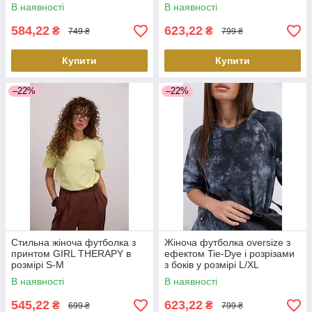
В наявності
В наявності
584,22
623,22
₴
₴
749 ₴
799 ₴
Купити
Купити
–22%
–22%
Стильна жіноча футболка з
Жіноча футболка oversize з
принтом GIRL THERAPY в
ефектом Tie-Dye і розрізами
розмірі S-M
з боків у розмірі L/XL
В наявності
В наявності
545,22
623,22
₴
₴
699 ₴
799 ₴