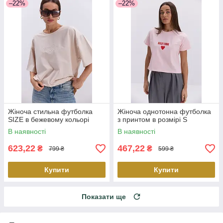
–22%
–22%
Жіноча стильна футболка
Жіноча однотонна футболка
SIZE в бежевому кольорі
з принтом в розмірі S
В наявності
В наявності
623,22
467,22
₴
₴
799 ₴
599 ₴
Купити
Купити
Показати ще