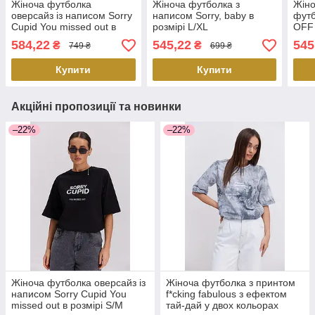
Жіноча футболка
Жіноча футболка з
Жіно
оверсайз із написом Sorry
написом Sorry, baby в
футб
Cupid You missed out в
розмірі L/XL
OFF 
розмірі S/M
584,22
545,22
545
₴
₴
749 ₴
699 ₴
Купити
Купити
Акційні пропозиції та новинки
–22%
–22%
Жіноча футболка оверсайз із
Жіноча футболка з принтом
написом Sorry Cupid You
f*cking fabulous з ефектом
missed out в розмірі S/M
тай-дай у двох кольорах