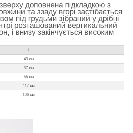
 зверху доповнена підкладкою з
овжини та ззаду вгорі застібається
вом під грудьми зібраний у дрібні
 центрі розташований вертикальний
, і внизу закінчується високим
L
43 см
37 см
55 см
117 см
106 см