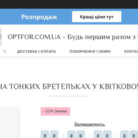
OPTFOR.COM.UA - Будь першим разом з 
ДОСТАВКА І ОПЛАТА
ПОВЕРНЕННЯ І ОБМІН
КОНТА
НА ТОНКИХ БРЕТЕЛЬКАХ У КВІТКОВОМ
–22%
Залишилось
0
0
0
0
0
0
0
0