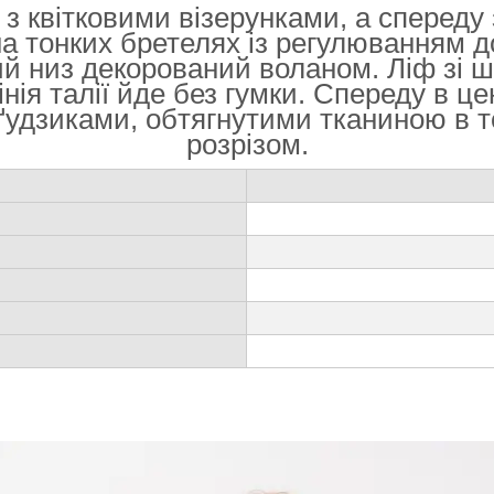
 з квітковими візерунками, а спереду
а тонких бретелях із регулюванням д
й низ декорований воланом. Ліф зі ш
 лінія талії йде без гумки. Спереду в
дзиками, обтягнутими тканиною в тон
розрізом.