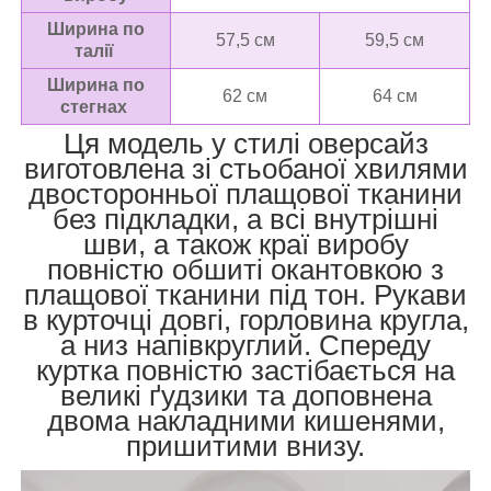
Ширина по
57,5 см
59,5 см
талії
Ширина по
62 см
64 см
стегнах
Ця модель у стилі оверсайз
виготовлена зі стьобаної хвилями
двосторонньої плащової тканини
без підкладки, а всі внутрішні
шви, а також краї виробу
повністю обшиті окантовкою з
плащової тканини під тон. Рукави
в курточці довгі, горловина кругла,
а низ напівкруглий. Спереду
куртка повністю застібається на
великі ґудзики та доповнена
двома накладними кишенями,
пришитими внизу.