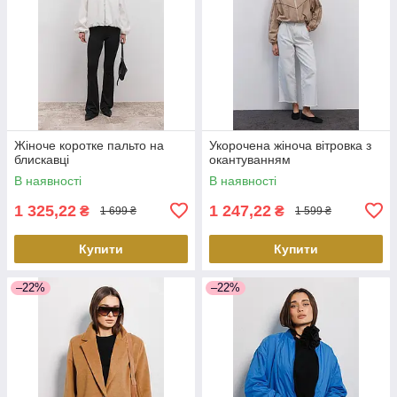
Жіноче коротке пальто на
Укорочена жіноча вітровка з
блискавці
окантуванням
В наявності
В наявності
1 325,22
1 247,22
₴
₴
1 699 ₴
1 599 ₴
Купити
Купити
–22%
–22%