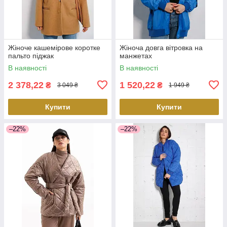
Жіноче кашемірове коротке
Жіноча довга вітровка на
пальто піджак
манжетах
В наявності
В наявності
2 378,22
1 520,22
₴
₴
3 049 ₴
1 949 ₴
Купити
Купити
–22%
–22%