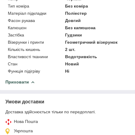
Тип коміра
Без коміра
Матеріал підкладки
Поліестер
Фасон рукава
Довгий
Капюшон
Без капюшона
Застібка
Гудзики
Візерунки і принти
Геометричний візерунок
Кількість кишень
2 шт.
Властивості тканини
Водотривкість
Стан
Новий
Функція підігріву
Ні
Приховати
Умови доставки
Доставка здійснюється тільки по передоплаті.
Нова Пошта
Укрпошта