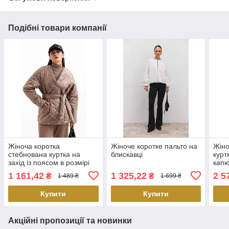
Подібні товари компанії
Жіноча коротка
Жіноче коротке пальто на
Жіно
стебнована куртка на
блискавці
курт
захід із поясом в розмірі
капю
S-M
1 161,42
1 325,22
2 5
₴
₴
1 489 ₴
1 699 ₴
Купити
Купити
Акційні пропозиції та новинки