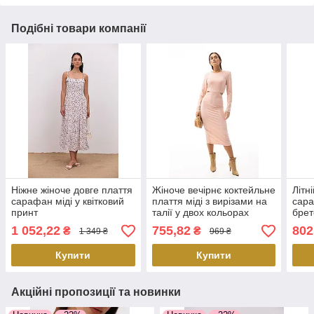
Подібні товари компанії
Ніжне жіноче довге плаття
Жіноче вечірнє коктейльне
Літн
сарафан міді у квітковий
плаття міді з вирізами на
сара
принт
талії у двох кольорах
брет
розміру М
зі ш
1 052,22
755,82
802
₴
₴
1 349 ₴
969 ₴
Купити
Купити
Акційні пропозиції та новинки