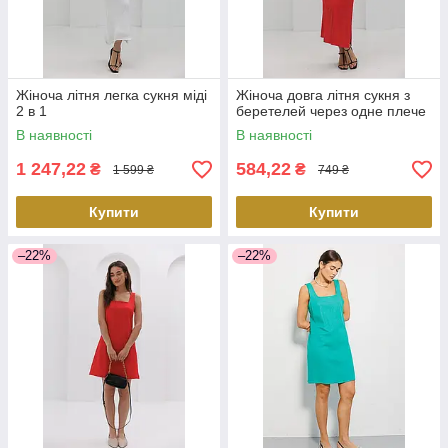
Жіноча літня легка сукня міді
Жіноча довга літня сукня з
2 в 1
беретелей через одне плече
В наявності
В наявності
1 247,22
584,22
₴
₴
1 599 ₴
749 ₴
Купити
Купити
–22%
–22%