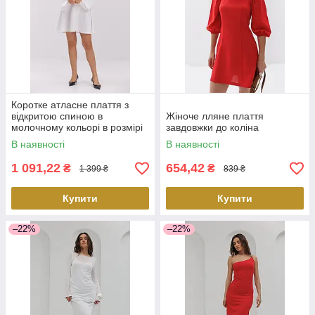
Коротке атласне плаття з
відкритою спиною в
Жіноче лляне плаття
молочному кольорі в розмірі
завдовжки до коліна
М
В наявності
В наявності
1 091,22
654,42
₴
₴
1 399 ₴
839 ₴
Купити
Купити
–22%
–22%