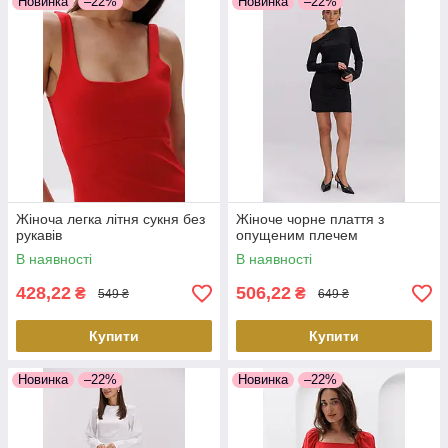
Новинка
–22%
Новинка
–22%
Жіноча легка літня сукня без
Жіноче чорне плаття з
рукавів
опущеним плечем
В наявності
В наявності
428,22
506,22
₴
₴
549 ₴
649 ₴
Купити
Купити
Новинка
–22%
Новинка
–22%