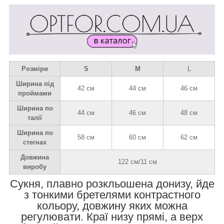
Розміри
S
M
L
Ширина під
42 см
44 см
46 см
проймами
Ширина по
44 см
46 см
48 см
талії
Ширина по
58 см
60 см
62 см
стегнах
Довжина
122 см/11 см
виробу
Сукня, плавно розкльошена донизу, йде
з тонкими бретелями контрастного
кольору, довжину яких можна
регулювати. Краї низу прямі, а верх