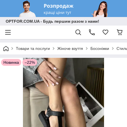
OPTFOR.COM.UA - Будь першим разом з нами!
Товари та послуги
Жіноче взуття
Босоніжки
Стиль
Новинка
–22%