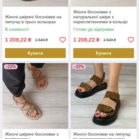
Жіночі босоніжки з
Жіночі шкіряні босоніжки на
натуральної шкіри з
липучці в трьох кольорах
переплетеннями в кольорі
лате
В наявності
Готово до відправки
1 208,22
1 208,22
₴
₴
1 549 ₴
1 549 ₴
Купити
Купити
–22%
–22%
Жіночі шкіряні босоніжки з
Жіночі босоніжки на липучці