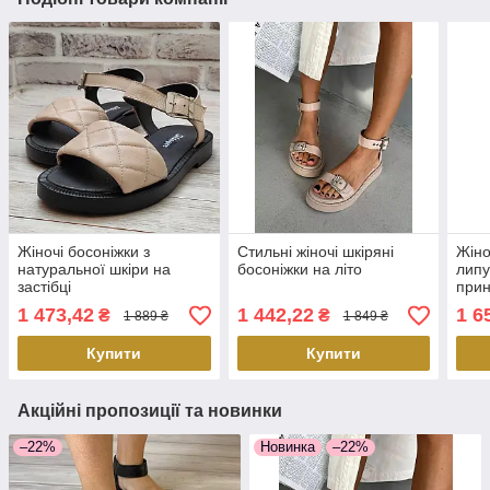
Жіночі босоніжки з
Стильні жіночі шкіряні
Жіно
натуральної шкіри на
босоніжки на літо
липу
застібці
при
1 473,42
1 442,22
1 6
₴
₴
1 889 ₴
1 849 ₴
Купити
Купити
Акційні пропозиції та новинки
–22%
Новинка
–22%