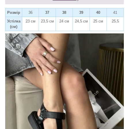
Розмір
36
37
38
39
40
41
Устілка
23 см
23,5 см
24 см
24,5 см
25 см
25,5
(см)