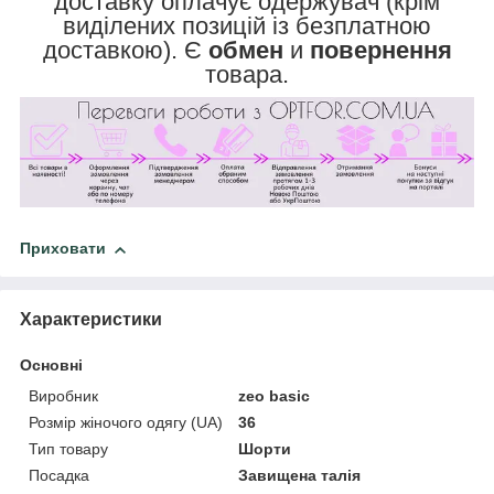
доставку оплачує одержувач (крім
виділених позицій із безплатною
доставкою). Є
обмен
и
повернення
товара.
Приховати
Характеристики
Основні
Виробник
zeo basic
Розмір жіночого одягу (UA)
36
Тип товару
Шорти
Посадка
Завищена талія