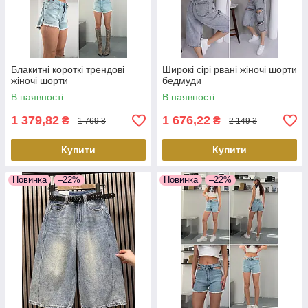
Блакитні короткі трендові
Широкі сірі рвані жіночі шорти
жіночі шорти
бедмуди
В наявності
В наявності
1 379,82
1 676,22
₴
₴
1 769 ₴
2 149 ₴
Купити
Купити
Новинка
–22%
Новинка
–22%