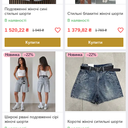
Подовженні жіночі сині
стильні шорти
Стильні блакитні жіночі шорти
В наявності
В наявності
1 520,22
1 379,82
₴
₴
1 949 ₴
1 769 ₴
Купити
Купити
Новинка
–22%
Новинка
–22%
Широкі рвані подовженні сірі
жіночі шорти
Короткі жіночі ситильні шорти