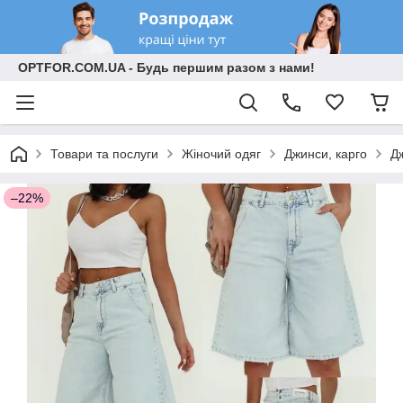
OPTFOR.COM.UA - Будь першим разом з нами!
Товари та послуги
Жіночий одяг
Джинси, карго
Д
–22%