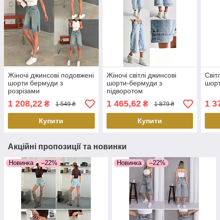
Жіночі джинсові подовжені
Жіночі світлі джинсові
Світ
шорти бермуди з
шорти-бермуди з
шорт
розрізами
підворотом
1 208,22
1 465,62
1 3
₴
₴
1 549 ₴
1 879 ₴
Купити
Купити
Акційні пропозиції та новинки
Новинка
–22%
Новинка
–22%