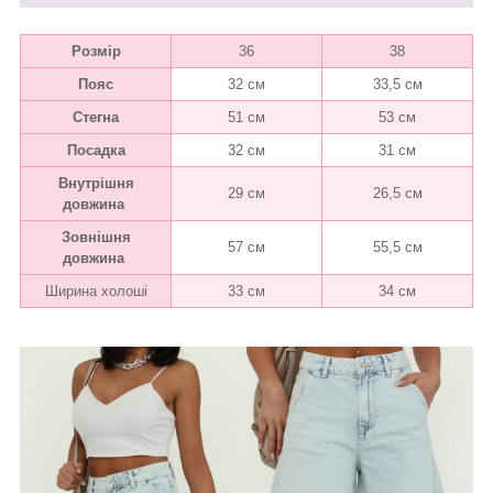
Розмір
36
38
Пояс
32 см
33,5 см
Стегна
51 см
53 см
Посадка
32 см
31 см
Внутрішня
29 см
26,5 см
довжина
Зовнішня
57 см
55,5 см
довжина
Ширина холоші
33 см
34 см