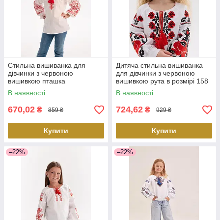
Стильна вишиванка для
Дитяча стильна вишиванка
дівчинки з червоною
для дівчинки з червоною
вишивкою пташка
вишивкою рута в розмірі 158
В наявності
В наявності
670,02
724,62
₴
₴
859 ₴
929 ₴
Купити
Купити
–22%
–22%