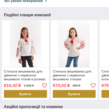
Всі умови повернення
Подібні товари компанії
Стильна вишиванка для
Стильна вишиванка для
Стил
дівчинки з червоною
дівчинки з червоною
дівч
вишивкою птахів в розмірі
вишивкою пташка
коль
134 і 146
куль
810,42
670,02
670
₴
₴
1 039 ₴
859 ₴
146
Купити
Купити
Акційні пропозиції та новинки