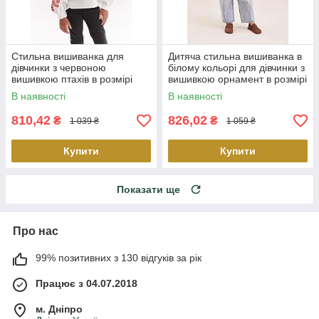
Стильна вишиванка для
Дитяча стильна вишиванка в
дівчинки з червоною
білому кольорі для дівчинки з
вишивкою птахів в розмірі
вишивкою орнамент в розмірі
134 і 146
116 і 140
В наявності
В наявності
810,42
826,02
₴
₴
1 039 ₴
1 059 ₴
Купити
Купити
Показати ще
Про нас
99% позитивних з 130 відгуків за рік
Працює з 04.07.2018
м. Дніпро