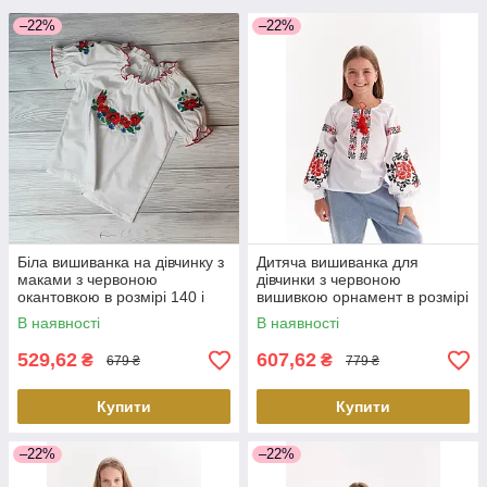
–22%
–22%
Біла вишиванка на дівчинку з
Дитяча вишиванка для
маками з червоною
дівчинки з червоною
окантовкою в розмірі 140 і
вишивкою орнамент в розмірі
146
116
В наявності
В наявності
529,62
607,62
₴
₴
679 ₴
779 ₴
Купити
Купити
–22%
–22%