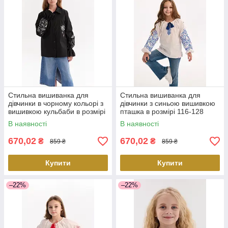
Стильна вишиванка для
Стильна вишиванка для
дівчинки в чорному кольорі з
дівчинки з синьою вишивкою
вишивкою кульбаби в розмірі
пташка в розмірі 116-128
134-146
В наявності
В наявності
670,02
670,02
₴
₴
859 ₴
859 ₴
Купити
Купити
–22%
–22%