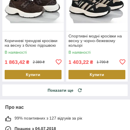
Спортивні модні кросівки на
Коричневі трендові кросівки
весну у чорно-бежевому
на весну з білою підошвою
кольорі
В наявності
В наявності
1 863,42
1 403,22
₴
₴
2 389 ₴
1 799 ₴
Купити
Купити
Показати ще
Про нас
99% позитивних з 127 відгуків за рік
Працює з 04.07.2018