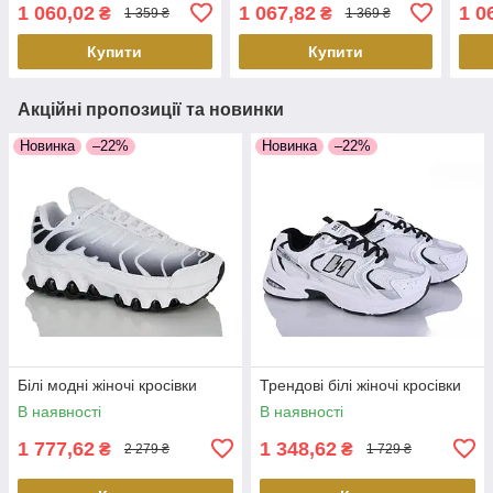
розм
1 060,02
1 067,82
1 0
₴
₴
1 359 ₴
1 369 ₴
Купити
Купити
Акційні пропозиції та новинки
Новинка
–22%
Новинка
–22%
Білі модні жіночі кросівки
Трендові білі жіночі кросівки
В наявності
В наявності
1 777,62
1 348,62
₴
₴
2 279 ₴
1 729 ₴