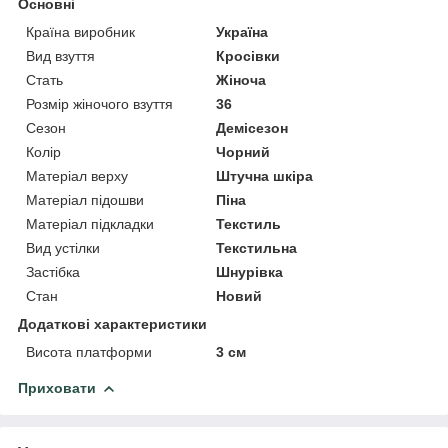
Основні
Країна виробник
Україна
Вид взуття
Кросівки
Стать
Жіноча
Розмір жіночого взуття
36
Сезон
Демісезон
Колір
Чорний
Матеріал верху
Штучна шкіра
Матеріал підошви
Піна
Матеріал підкладки
Текстиль
Вид устілки
Текстильна
Застібка
Шнурівка
Стан
Новий
Додаткові характеристики
Висота платформи
3 см
Приховати