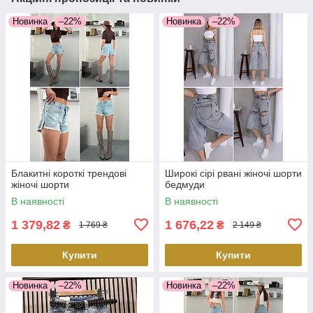
Новинка
–22%
Новинка
–22%
Блакитні короткі трендові
Широкі сірі рвані жіночі шорти
жіночі шорти
бедмуди
В наявності
В наявності
1 379,82
1 676,22
₴
₴
1 769 ₴
2 149 ₴
Купити
Купити
Новинка
–22%
Новинка
–22%