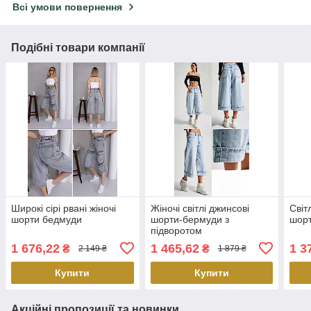
Всі умови повернення
Подібні товари компанії
Широкі сірі рвані жіночі
Жіночі світлі джинсові
Світ
шорти бедмуди
шорти-бермуди з
шорт
підворотом
1 676,22
1 465,62
1 3
₴
₴
2 149 ₴
1 879 ₴
Купити
Купити
Акційні пропозиції та новинки