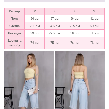
Розмір
34
36
38
40
Пояс
34 см
37 см
38 см
41 см
Стегна
53,5 см
54,5 см
56,5 см
60 см
Посадка
29 см
29,5 см
30 см
31 см
Довжина
74 см
75 см
76 см
76 см
виробу