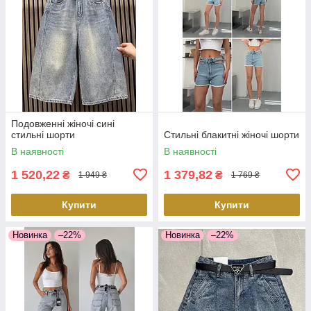
Подовженні жіночі сині
стильні шорти
Стильні блакитні жіночі шорти
В наявності
В наявності
1 520,22
1 379,82
₴
₴
1 949 ₴
1 769 ₴
Купити
Купити
Новинка
–22%
Новинка
–22%