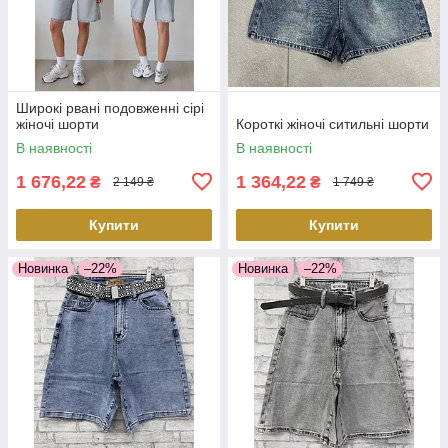
Широкі рвані подовженні сірі
жіночі шорти
Короткі жіночі ситильні шорти
В наявності
В наявності
1 676,22
1 364,22
₴
₴
2 149 ₴
1 749 ₴
Купити
Купити
Новинка
–22%
Новинка
–22%