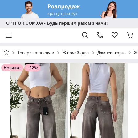
OPTFOR.COM.UA - Будь першим разом з нами!
Товари та послуги
Жіночий одяг
Джинси, карго
Ж
Новинка
–22%