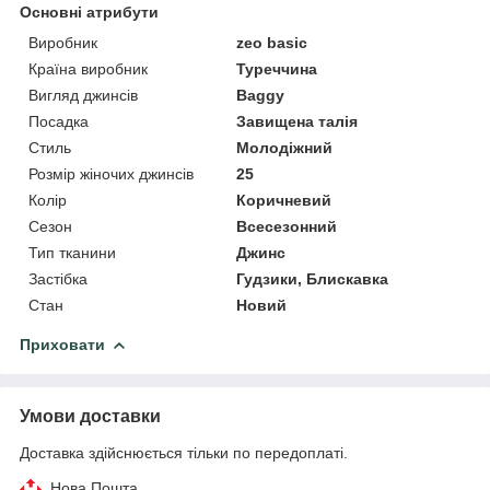
Основні атрибути
Виробник
zeo basic
Країна виробник
Туреччина
Вигляд джинсів
Baggy
Посадка
Завищена талія
Стиль
Молодіжний
Розмір жіночих джинсів
25
Колір
Коричневий
Сезон
Всесезонний
Тип тканини
Джинс
Застібка
Гудзики, Блискавка
Стан
Новий
Приховати
Умови доставки
Доставка здійснюється тільки по передоплаті.
Нова Пошта