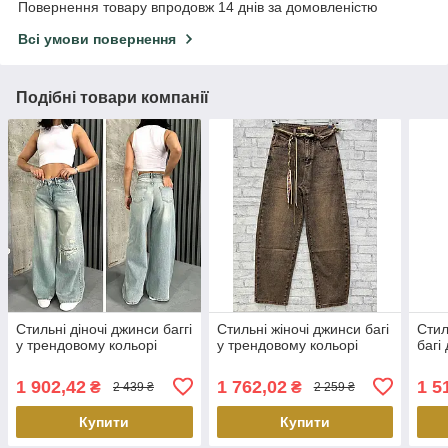
Повернення товару впродовж 14 днів за домовленістю
Всі умови повернення
Подібні товари компанії
Стильні діночі джинси баггі
Стильні жіночі джинси багі
Стил
у трендовому кольорі
у трендовому кольорі
багі
1 902,42
1 762,02
1 5
₴
₴
2 439 ₴
2 259 ₴
Купити
Купити