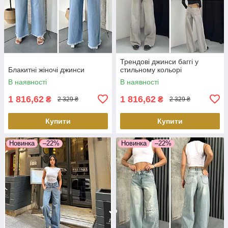
Трендові джинси баггі у
Блакитні жіночі джинси
стильному кольорі
В наявності
В наявності
1 816,62
1 816,62
₴
₴
2 329 ₴
2 329 ₴
Купити
Купити
Новинка
–22%
Новинка
–22%