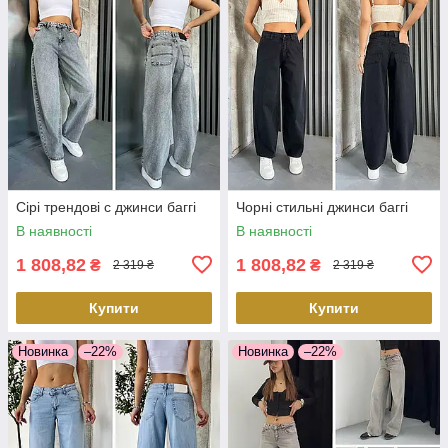
Сірі трендові с джинси баггі
Чорні стильні джинси баггі
В наявності
В наявності
1 808,82
1 808,82
₴
₴
2 319 ₴
2 319 ₴
Купити
Купити
Новинка
–22%
Новинка
–22%