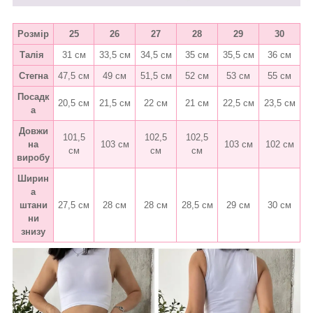
Розмір
25
26
27
28
29
30
Талія
31 см
33,5 см
34,5 см
35 см
35,5 см
36 см
Стегна
47,5 см
49 см
51,5 см
52 см
53 см
55 см
Посадк
20,5 см
21,5 см
22 см
21 см
22,5 см
23,5 см
а
Довжи
101,5
102,5
102,5
на
103 см
103 см
102 см
см
см
см
виробу
Ширин
а
штани
27,5 см
28 см
28 см
28,5 см
29 см
30 см
ни
знизу