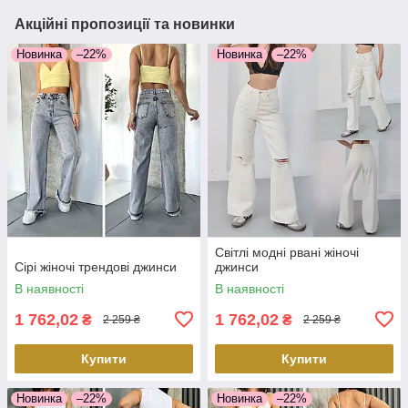
Акційні пропозиції та новинки
Новинка
–22%
Новинка
–22%
Світлі модні рвані жіночі
Сірі жіночі трендові джинси
джинси
В наявності
В наявності
1 762,02
1 762,02
₴
₴
2 259 ₴
2 259 ₴
Купити
Купити
Новинка
–22%
Новинка
–22%