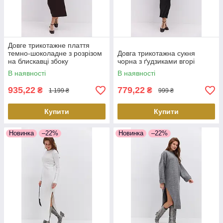
Довге трикотажне плаття
темно-шоколадне з розрізом
Довга трикотажна сукня
на блискавці збоку
чорна з ґудзиками вгорі
В наявності
В наявності
935,22
779,22
₴
₴
1 199 ₴
999 ₴
Купити
Купити
Новинка
–22%
Новинка
–22%