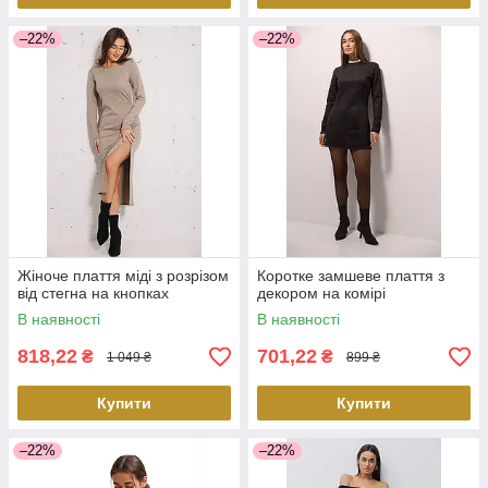
–22%
–22%
Жіноче плаття міді з розрізом
Коротке замшеве плаття з
від стегна на кнопках
декором на комірі
В наявності
В наявності
818,22
701,22
₴
₴
1 049 ₴
899 ₴
Купити
Купити
–22%
–22%