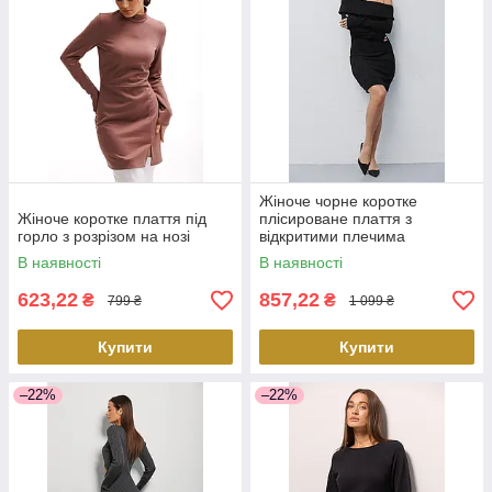
Жіноче чорне коротке
Жіноче коротке плаття під
плісироване плаття з
горло з розрізом на нозі
відкритими плечима
В наявності
В наявності
623,22
857,22
₴
₴
799 ₴
1 099 ₴
Купити
Купити
–22%
–22%