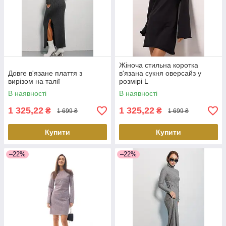
Жіноча стильна коротка
Довге в'язане плаття з
в'язана сукня оверсайз у
вирізом на талії
розмірі L
В наявності
В наявності
1 325,22
1 325,22
₴
₴
1 699 ₴
1 699 ₴
Купити
Купити
–22%
–22%