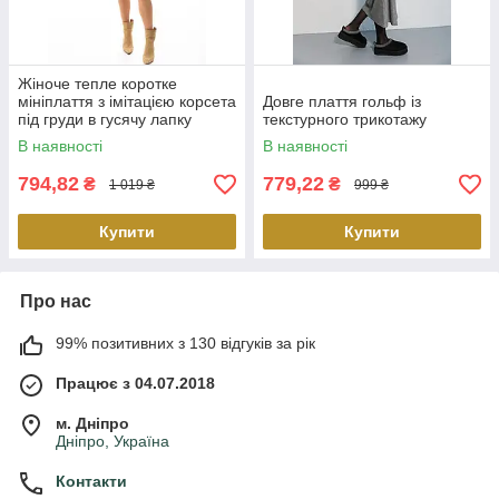
Жіноче тепле коротке
мініплаття з імітацією корсета
Довге плаття гольф із
під груди в гусячу лапку
текстурного трикотажу
В наявності
В наявності
794,82
779,22
₴
₴
1 019 ₴
999 ₴
Купити
Купити
Про нас
99% позитивних з 130 відгуків за рік
Працює з 04.07.2018
м. Дніпро
Дніпро, Україна
Контакти