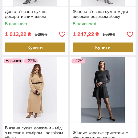
Довга в`язана сукня з
Жіноче в`язана сукня міді з
декоративним швом
високим розрізом збоку
В наявності
В наявності
1 013,22
1 247,22
₴
₴
1 299 ₴
1 599 ₴
Купити
Купити
Новинка
–22%
–22%
В'язана сукня довжини - міді
з високим коміром і розрізом
Жіноче коротке трикотажне
збоку
сіре плаття до коліна