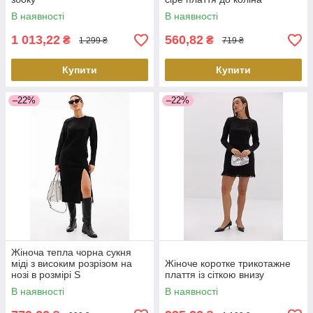
В наявності
В наявності
1 013,22
560,82
₴
₴
1 299 ₴
719 ₴
Купити
Купити
–22%
–22%
Жіноча тепла чорна сукня
міді з високим розрізом на
Жіноче коротке трикотажне
нозі в розмірі S
плаття із сіткою внизу
В наявності
В наявності