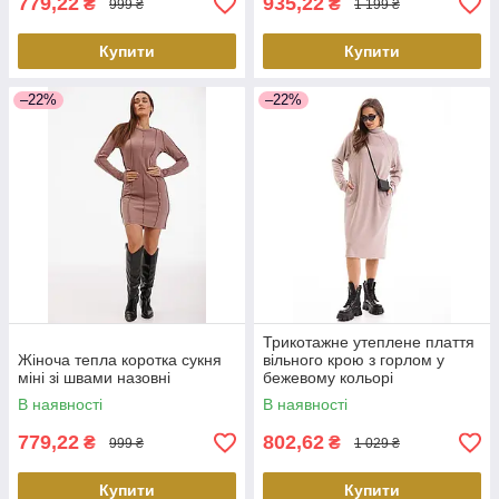
779,22
935,22
₴
₴
999 ₴
1 199 ₴
Купити
Купити
–22%
–22%
Трикотажне утеплене плаття
Жіноча тепла коротка сукня
вільного крою з горлом у
міні зі швами назовні
бежевому кольорі
В наявності
В наявності
779,22
802,62
₴
₴
999 ₴
1 029 ₴
Купити
Купити