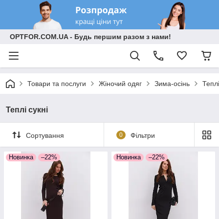
OPTFOR.COM.UA - Будь першим разом з нами!
Товари та послуги
Жіночий одяг
Зима-осінь
Теплі
Теплі сукні
Сортування
0
Фільтри
Новинка
–22%
Новинка
–22%