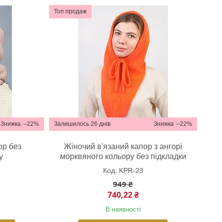
Топ продаж
–22%
Залишилось 26 днів
–22%
ор без
Жіночий в'язаний капор з ангорі
у
морквяного кольору без підкладки
KPR-23
949 ₴
740,22 ₴
В наявності