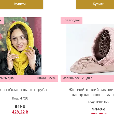
Купити
Купити
ж
Топ продаж
ь 26 днів
–22%
Залишилось 26 днів
оча в'язана шапка-труба
Жіночий теплий зимови
капор капюшон із ма
4728
09010-2
549 ₴
1 149 ₴
428,22 ₴