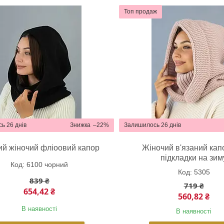
Топ продаж
ь 26 днів
–22%
Залишилось 26 днів
й жіночий фліоовий капор
Жіночий в'язаний кап
підкладки на зим
6100 чорний
5305
839 ₴
719 ₴
654,42 ₴
560,82 ₴
В наявності
В наявності