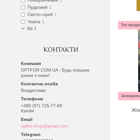
Помаранчевий
1
Пудровий
2
Світло-сірий
1
Чорна
1
Топ прода
Ще 1
КОНТАКТИ
OPTFOR.COM.UA - Будь першим
разом з нами!
Владислава
Залишилос
+380 (97) 725-77-68
Жін
Kyivstar
optfor.shop@gmail.com