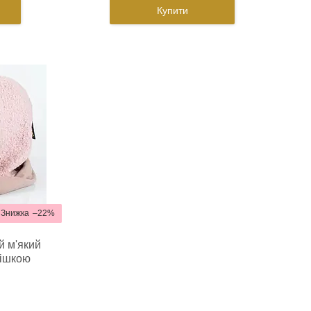
Купити
–22%
й м'який
нішкою