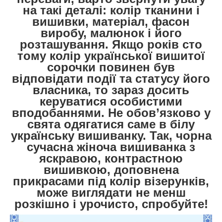
на такі деталі: колір тканини і
вишивки, матеріал, фасон
виробу, малюнок і його
розташування. Якщо років сто
тому колір української вишитої
сорочки повинен був
відповідати події та статусу його
власника, то зараз досить
керуватися особистими
вподобаннями. Не обов’язково у
свята одягатися саме в білу
українську вишиванку. Так, чорна
сучасна жіноча вишиванка з
яскравою, контрастною
вишивкою, доповнена
прикрасами під колір візерунків,
може виглядати не менш
розкішно і урочисто, спробуйте!