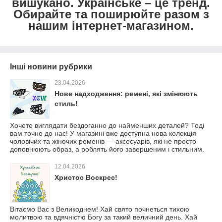
вишукано. Українське – це тренд.
Обирайте та поширюйте разом з
нашим інтернет-магазином.
Інші новини рубрики
23.04.2026
Нове надходження: ремені, які змінюють
стиль!
Хочете виглядати бездоганно до найменших деталей? Тоді
вам точно до нас! У магазині вже доступна нова колекція
чоловічих та жіночих ременів — аксесуарів, які не просто
доповнюють образ, а роблять його завершеним і стильним.
12.04.2026
Христос Воскрес!
Вітаємо Вас з Великоднем! Хай свято почнеться тихою
молитвою та вдячністю Богу за такий величний день. Хай